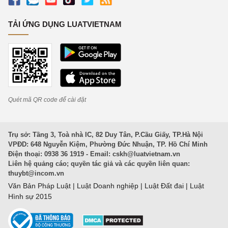
TẢI ỨNG DỤNG LUATVIETNAM
Quét mã QR code để cài đặt
Trụ sở: Tầng 3, Toà nhà IC, 82 Duy Tân, P.Cầu Giấy, TP.Hà Nội
VPĐD: 648 Nguyễn Kiệm, Phường Đức Nhuận, TP. Hồ Chí Minh
Điện thoại: 0938 36 1919 - Email:
cskh@luatvietnam.vn
Liên hệ quảng cáo; quyền tác giả và các quyền liên quan:
thuybt@incom.vn
Văn Bản Pháp Luật
|
Luật Doanh nghiệp
|
Luật Đất đai
|
Luật
Hình sự 2015