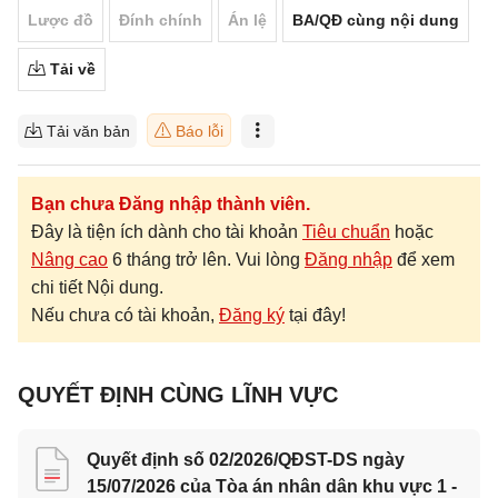
Lược đồ
Đính chính
Án lệ
BA/QĐ cùng nội dung
Tải về
Tải văn bản
Báo lỗi
Bạn chưa Đăng nhập thành viên.
Đây là tiện ích dành cho tài khoản
Tiêu chuẩn
hoặc
Nâng cao
6 tháng trở lên. Vui lòng
Đăng nhập
để xem
chi tiết Nội dung.
Nếu chưa có tài khoản,
Đăng ký
tại đây!
QUYẾT ĐỊNH CÙNG LĨNH VỰC
Quyết định số 02/2026/QĐST-DS ngày
15/07/2026 của Tòa án nhân dân khu vực 1 -