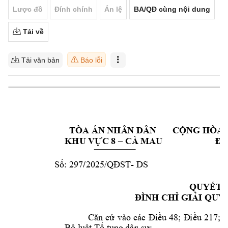
Lược đồ
Đính chính
Án lệ
BA/QĐ cùng nội dung
Tải về
Tải văn bản
Báo lỗi
TÒA ÁN NHÂ
N DÂN 
CỘNG HÒA 
 CÀ
 MAU
KHU VỰC 8 –
Độc
/
29
7
2025
- 
DS          
Cà
Số: 
/QĐST
QUY
ẾT 
GI
I Q
UY
ĐÌNH CHỈ
Ả
Căn 
cứ 
vào 
các 
Điều 
48; 
Đ
iều 
217; 
Đ
Bộ luật Tố tụ
ng dân sự
;