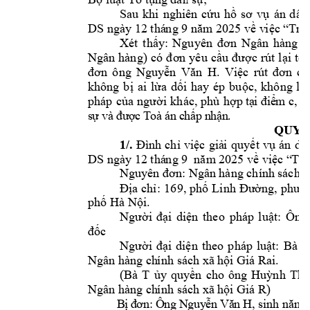
Sau 
khi 
nghiên 
cứu 
hồ 
sơ 
vụ
án 
d
ân
DS ngày 12 thá
ng 9 
năm 2025
về v
iệc “
Tra
Nguyên 
Xét 
thấy:
đơn 
Ngân 
hàn
g 
c
Ngân 
hàng) 
có 
đơn 
yêu 
cầu 
được 
rút 
lại 
toà
ông 
đơn
Nguy
ễn 
Văn 
H. 
Việc 
rú
t 
đơn 
củ
không 
bị 
ai 
lừa 
dối 
hay 
ép 
buộc, 
không 
là
pháp 
của 
người 
k
hác, 
phù 
hợ
p
 tạ
i đi
ể
m c,
k
s
ự 
v
à 
đư
ợ
c 
T
oà
 á
n
 c
hấ
p 
n
hậ
n
.
QU
YẾ
1/.
Đình 
chỉ 
việc 
giả
i 
quyết 
vụ
án 
dâ
DS ngày 12 thá
ng 9  
năm
 20
25
về việc “
Tr
a
Nguyên đơn: Ngâ
n hàng chính 
s
ách x
Địa 
chỉ: 
169, 
phố 
Linh 
Đường, 
p
hườ
phố Hà Nội.
Người 
đại 
diện
theo
pháp 
luật: 
Ông
đốc
Người 
đại 
diện 
theo 
p
háp 
luật: 
Bà 
L
Rai. 
Ngân hàng ch
í
nh sách xã 
hội Giá 
(Bà 
T 
ủy 
quyền 
cho 
ông 
Huỳnh 
Tha
 Giá R
) 
Ngân hàng ch
í
nh sách xã 
hội
Ô
ng
B
ị 
đ
ơn
:
N
g
uy
ễ
n 
Vă
n
 H
, sinh năm