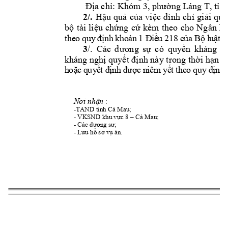
Địa chỉ:
Khóm 3, phường L
áng T
, tỉ
2/.
Hậu 
quả 
của 
việc 
đình 
chỉ 
giải 
quy
Ngân 
h
bộ 
tài 
liệu 
chứng 
cứ 
kèm 
theo 
cho
t
he
o 
q
uy
đị
nh
kh
o
ản
1 Đ
i
ề
u 
21
8 
c
ủa
Bộ
 l
u
ật
 T
3
/. 
Các 
đ
ương 
sự 
có 
quyền 
kháng 
c
kháng nghị quyết định này t
rong thời hạn 0
h
oặ
c
 q
uy
ế
t 
đ
ịn
h 
đ
ượ
c 
n
iê
m
 y
ế
t 
th
e
o 
qu
y
 đ
ị
nh
N
 :   
ơi nhận
-
 Cà Ma
u;             
TAND tỉnh
- VKSND 
 Cà Ma
u; 
khu vực 8
–
- 
Các đương sư;
- 
Lưu hồ sơ vụ án. 