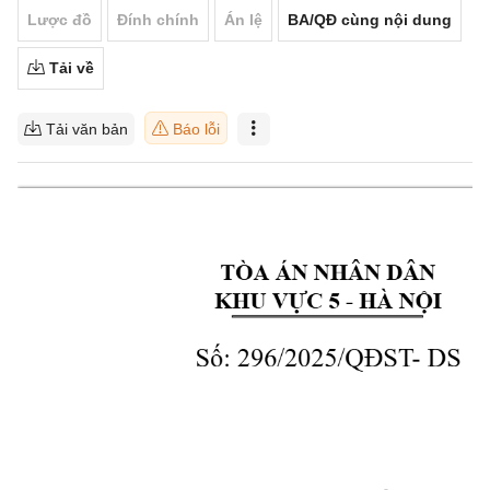
Lược đồ
Đính chính
Án lệ
BA/QĐ cùng nội dung
Tải về
Tải văn bản
Báo lỗi