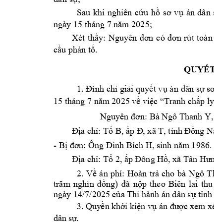
Sau 
khi 
nghiê
n 
cứu 
hồ 
sơ 
v
ụ 
án 
dân 
sự
; 
ngày 15 tháng 7 
năm 2025
y: 
N
Xét 
thấ
guyên 
đơn 
có 
đơn 
rút 
toàn 
b
. 
cầu phản tố
QUYẾT 
1.
Đình 
chỉ g
iải quyết v
ụ án 
dân 
sự sơ 
t
ly 
15 tháng 7 năm
 2025 về việc “
Tranh chấp 
Ng
ô Thanh Y
Nguyên đơn: Bà 
, s
Địa chỉ: Tổ B, ấp Đ
, xã T, tỉnh Đ
ồng Nai
- 
Bị đơn: Ông Đinh B
ích H, sinh năm
 1986.
Địa chỉ: Tổ 2, ấ
p Đông H
ồ, xã Tân Hư
ng
Ngô 
Tha
2. 
Về 
án 
phí: 
Hoàn 
tr
ả 
cho 
bà 
trăm 
nghìn 
đồng) 
đã 
nộp 
theo 
Biên 
lai 
thu 
t
ngày 14/7/202
5 của Thi hà
nh án dân sự tỉnh 
3
.
Q
uy
ền
k
hở
i 
ki
ện
v
ụ 
á
n 
đư
ợc
x
em
xé
t 
dâ
n 
sự
.