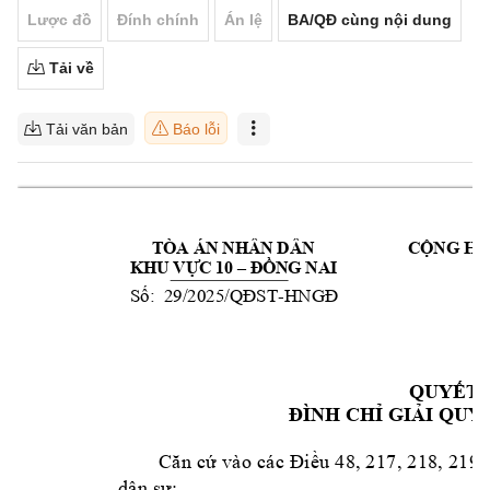
Lược đồ
Đính chính
Án lệ
BA/QĐ cùng nội dung
Tải về
Tải văn bản
Báo lỗi
TÒA ÁN NHÂN DÂN 
CỘNG HÒ
KHU VỰC 10 –
ĐỒNG NAI
29/2025/
-
Số: 
QĐST
HNGĐ
QUYẾT 
ĐÌNH CHỈ GIẢ
I QUY
Că
n
cứ
và
o
cá
c
Đ
i
ều
48
,
 2
1
7
, 
2
18
,
21
9 
dâ
n
 s
ự;