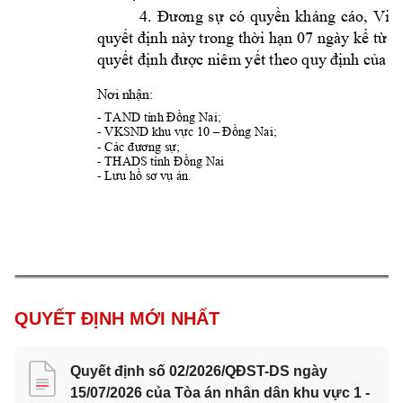
4
. 
Đương 
sự 
có 
quyền 
kháng 
cáo, 
Viện
quyết định 
này trong thời 
hạn 07 
ngày kể 
từ n
quyết định 
được niêm
yết theo quy
 định của B
Nơi nhận:
- 
; 
TAND
 tỉnh Đồng Nai
- VKSND 
; 
k
hu vực 10 –
Đồng Nai
- 
Các đương sự
;
- 
THAD
S tỉnh Đồng Nai
- 
Lưu hồ sơ v
ụ án.
QUYẾT ĐỊNH MỚI NHẤT
Quyết định số 02/2026/QĐST-DS ngày
15/07/2026 của Tòa án nhân dân khu vực 1 -