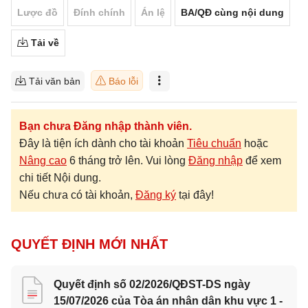
Lược đồ
Đính chính
Án lệ
BA/QĐ cùng nội dung
Tải về
Tải văn bản
Báo lỗi
Bạn chưa Đăng nhập thành viên.
Đây là tiện ích dành cho tài khoản
Tiêu chuẩn
hoặc
Nâng cao
6 tháng trở lên. Vui lòng
Đăng nhập
để xem
chi tiết Nội dung.
Nếu chưa có tài khoản,
Đăng ký
tại đây!
QUYẾT ĐỊNH MỚI NHẤT
Quyết định số 02/2026/QĐST-DS ngày
15/07/2026 của Tòa án nhân dân khu vực 1 -