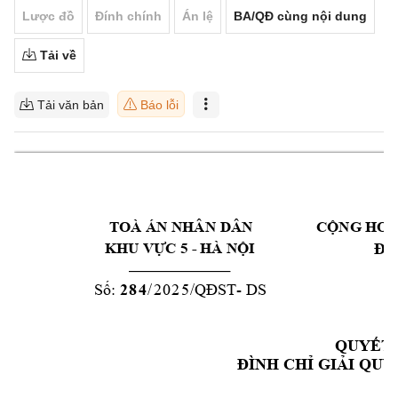
Lược đồ
Đính chính
Án lệ
BA/QĐ cùng nội dung
Tải về
Tải văn bản
Báo lỗi
TOÀ
ÁN
NHÂN
DÂN
CỘNG
HO
KHU VỰC 5 
- 
HÀ
NỘI
Độ
Số:
2
84
/
2
0
2
5
/QĐST
- 
DS
QUYẾT
ĐÌNH
CHỈ
GIẢI
Q
UY