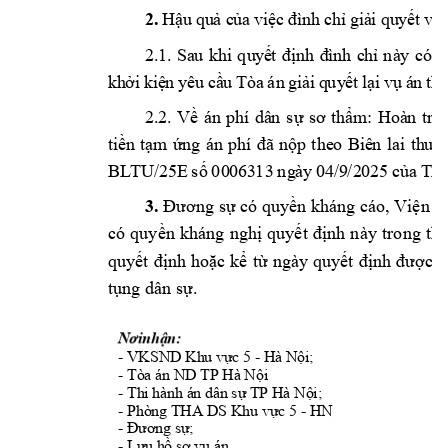
2.
H
ậ
u
quả
c
ủa
vi
ệc
đ
ình
c
hỉ
giả
i
qu
yết
vụ
2
.
1.
Sa
u 
k
hi
qu
yế
t 
đ
ị
n
h 
đ
ìn
h 
c
hỉ
nà
y 
c
ó 
h
kh
ởi
 k
iệ
n 
yê
u 
cầ
u 
Tò
a 
án
gi
ải
 q
uy
ết
lạ
i 
vụ
 á
n 
th
2.
2
.
Về
án
ph
í 
dâ
n 
sự 
s
ơ
t
hẩm
: 
Hoà
n 
tr
ả 
ti
ền 
tạ
m 
ứn
g 
án
p
hí
đã
nộ
p 
the
o 
B
iê
n 
l
ai
th
u 
t
BL
TU/
2
5E
số 
00
063
13
ng
à
y 
04/9
/2
0
25
c
ủa
 T
hi
3.
Đương
sự
có
quyền
kháng
cáo, Viện
k
có
quy
ền
kháng
nghị
quyết
định
này
trong 
th
quyết
định
hoặc
kể
từ
ngày
quyết
định
được
n
tụng
dân
sự.
Nơinhận:
- VKSND 
Khu vực 5 
- 
Hà Nội
; 
- 
Tòa án ND TP Hà Nội
- 
Thi hành án dân sự TP Hà Nội
; 
- 
Phòng THA DS Khu vực 5 
- 
HN
- 
Đương
sự;
- 
Lưu
hồ
sơ
vụ
án.