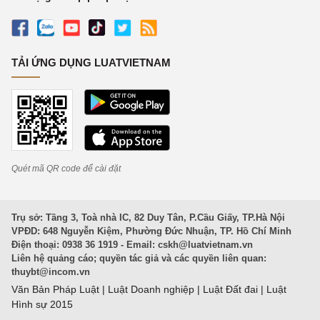
TẢI ỨNG DỤNG LUATVIETNAM
Quét mã QR code để cài đặt
Trụ sở: Tầng 3, Toà nhà IC, 82 Duy Tân, P.Cầu Giấy, TP.Hà Nội
VPĐD: 648 Nguyễn Kiệm, Phường Đức Nhuận, TP. Hồ Chí Minh
Điện thoại: 0938 36 1919 - Email:
cskh@luatvietnam.vn
Liên hệ quảng cáo; quyền tác giả và các quyền liên quan:
thuybt@incom.vn
Văn Bản Pháp Luật
|
Luật Doanh nghiệp
|
Luật Đất đai
|
Luật
Hình sự 2015