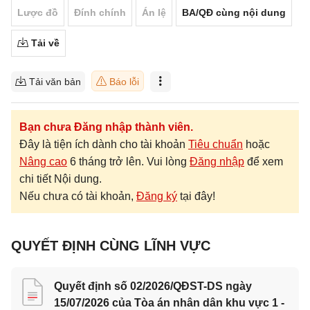
Lược đồ
Đính chính
Án lệ
BA/QĐ cùng nội dung
Tải về
Tải văn bản
Báo lỗi
Bạn chưa Đăng nhập thành viên.
Đây là tiện ích dành cho tài khoản
Tiêu chuẩn
hoặc
Nâng cao
6 tháng trở lên. Vui lòng
Đăng nhập
để xem
chi tiết Nội dung.
Nếu chưa có tài khoản,
Đăng ký
tại đây!
QUYẾT ĐỊNH CÙNG LĨNH VỰC
Quyết định số 02/2026/QĐST-DS ngày
15/07/2026 của Tòa án nhân dân khu vực 1 -