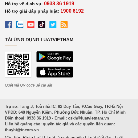
0938 36 1919
Hỗ trợ về dịch vụ:
1900 6192
Hỗ trợ giải đáp pháp luật:
TẢI ỨNG DỤNG LUATVIETNAM
Quét mã QR code để cài đặt
Trụ sở: Tầng 3, Toà nhà IC, 82 Duy Tân, P.Cầu Giấy, TP.Hà Nội
VPĐD: 648 Nguyễn Kiệm, Phường Đức Nhuận, TP. Hồ Chí Minh
Điện thoại: 0938 36 1919 - Email:
cskh@luatvietnam.vn
Liên hệ quảng cáo; quyền tác giả và các quyền liên quan:
thuybt@incom.vn
Văn Bản Pháp Luật
|
Luật Doanh nghiệp
|
Luật Đất đai
|
Luật