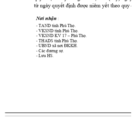
t
ng
ày
quy
c ni
êm
 y
 theo quy 
ừ
ết
định
đư
ợ
ết
đị
: 
Nơi nhận
- T
AND
. 
tỉnh Phú Thọ
- 
. 
VKSND tỉnh Phú Thọ
- VKSND KV 17 
. 
–
Phú Thọ
- THADS 
. 
tỉnh Phú Thọ
- 
UBND 
.
xã nơi ĐKKH
- 
Các đương sự.
- 
Lưu HS.