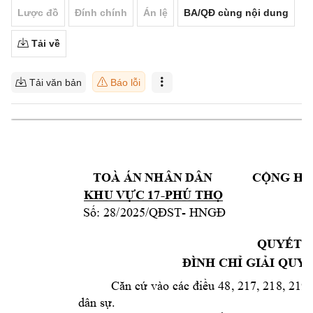
Lược đồ
Đính chính
Án lệ
BA/QĐ cùng nội dung
Tải về
Tải văn bản
Báo lỗi
TOÀ ÁN NHÂN DÂN 
CỘNG HO
-
KHU VỰC 17
PHÚ THỌ
Đ
28
/
20
25
- 
Số:
/QĐST
HNGĐ
QUYẾT 
ĐÌNH CHỈ GIẢI QUYẾ
v
ào
c
ác
i
 48
, 217, 
218, 21
9 
Căn cứ 
đ
ều
dân s
. 
ự