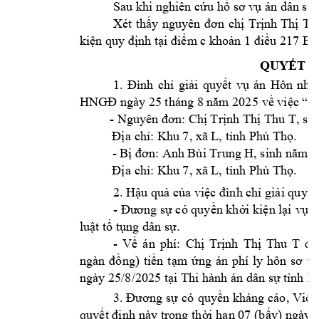
Sau khi nghiên c
 h
 s
 v
án
 dân s
 
ứu
ồ
ơ
ụ
ự
X
ét
th
nguyê
n 
n 
ch
ấy
đơ
ị
Trịnh 
Thị 
Th
ki
quy 
 t
i
 c kho
1 
i
217
 B
ện
định
ại
đ
ểm
ản
đ
ều
ộ
QUY
ẾT
Đ
1. 
ch
gi
quy
v
án
Hôn 
nhâ
Đình
ỉ
ải
ết
ụ
25
 tháng 8 
5 v
vi
HNGĐ ngày 
năm 202
ề
ệc
“K
- 
Tr
nh Th
 Thu T
Nguyên đơn: Chị
ị
ị
, si
a 
ch
: 
Khu 7, xã L
, t
nh Phú Th
. 
Đị
ỉ
ỉ
ọ
          - B
Anh Bùi Trung H
1
ị
đơn: 
, sinh
 năm 
a 
ch
: 
Khu 7, xã L
, t
nh Phú Th
. 
Đị
ỉ
ỉ
ọ
2. H
qu
 c
vi
ch
gi
quy
ậu
ả
ủa
ệc
đình
ỉ
ải
ết
- 
ng s
 có 
quy
kh
ki
 l
 v
á
Đươ
ự
ền
ởi
ện
ại
ụ
lu
 t
 t
 dân s
. 
ật
ố
ụng
ự
- 
V
án
ph
í
: 
Ch
ề
ị
Trịnh 
Thị 
Thu 
T
đư
ng
àn
) 
ti
t
án
ph
í 
ly 
hôn 
s
th
đồng
ền
ạm
ứng
ơ
ng
ày
25
/8/2025 t
 Thi hành
án
 dân s
ại
ự
tỉnh P
3
. 
ng 
s
có 
quy
 kháng 
c
áo
, 
Vi
Đươ
ự
ền
ện
quy
n
ày
trong th
 h
 07 
(b
) ng
ày
ết
định
ời
ạn
ẩy