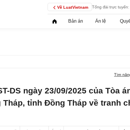
Tổng đài trực tuyến:
Về LuatVietnam
Bản án
Án lệ
Quyế
Tìm nân
ST-DS ngày 23/09/2025 của Tòa á
 Tháp, tỉnh Đồng Tháp về tranh 