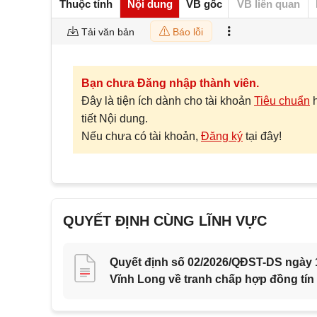
Thuộc tính
Nội dung
VB gốc
VB liên quan
Tải văn bản
Báo lỗi
Bạn chưa Đăng nhập thành viên.
Đây là tiện ích dành cho tài khoản
Tiêu chuẩn
tiết Nội dung.
Nếu chưa có tài khoản,
Đăng ký
tại đây!
QUYẾT ĐỊNH CÙNG LĨNH VỰC
Quyết định số 02/2026/QĐST-DS ngày 1
Vĩnh Long về tranh chấp hợp đồng tín