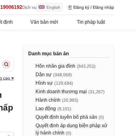
19006192
Dịch vụ
English
Đăng ký
/
Đăng nhập
t định
Văn bản mới
Tin pháp luật
Danh mục bản án
Hôn nhân gia đình
(843,252)
Dân sự
(348,068)
g cao
Hình sự
(129,684)
Kinh doanh thương mại
(31,267)
n
Hành chính
(20,983)
chấp
Lao động
(8,101)
Quyết định tuyên bố phá sản
(0)
Quyết định áp dụng biện pháp xử
lý hành chính
(0)