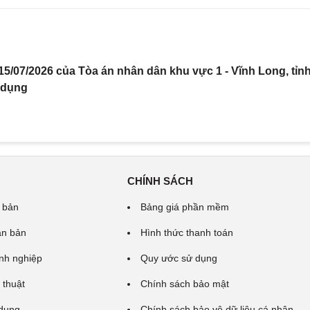
5/07/2026 của Tòa án nhân dân khu vực 1 - Vĩnh Long, tỉn
 dụng
CHÍNH SÁCH
 bản
Bảng giá phần mềm
ăn bản
Hình thức thanh toán
nh nghiệp
Quy ước sử dụng
 thuật
Chính sách bảo mật
 dung
Chính sách bảo vệ dữ liệu cá nhân