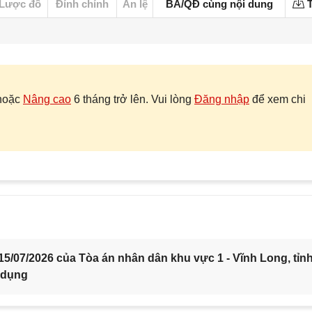
Lược đồ
Đính chính
Án lệ
BA/QĐ cùng nội dung
T
hoặc
Nâng cao
6 tháng trở lên. Vui lòng
Đăng nhập
để xem chi
5/07/2026 của Tòa án nhân dân khu vực 1 - Vĩnh Long, tỉn
 dụng