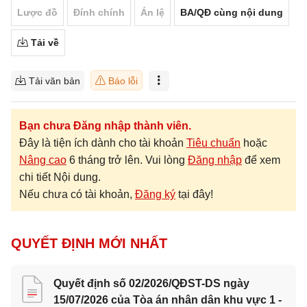
Lược đồ
Đính chính
Án lệ
BA/QĐ cùng nội dung
Tải về
Tải văn bản
Báo lỗi
Bạn chưa Đăng nhập thành viên.
Đây là tiện ích dành cho tài khoản
Tiêu chuẩn
hoặc
Nâng cao
6 tháng trở lên. Vui lòng
Đăng nhập
để xem
chi tiết Nội dung.
Nếu chưa có tài khoản,
Đăng ký
tại đây!
QUYẾT ĐỊNH MỚI NHẤT
Quyết định số 02/2026/QĐST-DS ngày
15/07/2026 của Tòa án nhân dân khu vực 1 -