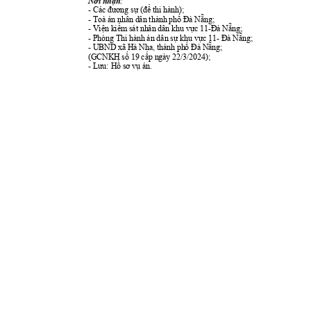
Nơi nhận:
- 
Các đương sự (để thi hành);
- Toà án 
nhân dân thành phố Đà Nẵng;
- 
-
Viện kiểm sát nhân dân khu vực 11
Đà Nẵng;
- 
- 
Phòng Thi hành án dân sự khu vực 11
Đà Nẵng;
- UBND xã 
Hà Nha, thành phố Đà Nẵng;
19 
22/3/2024
);
(GCNKH số 
cấp ngày 
- 
Lưu: Hồ sơ vụ án.