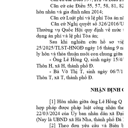
Căn 
cứ 
các 
Điều 
5
5, 
57, 
58, 
8
1, 
82, 
hôn nhân và g
ia đình năm
 2014;
Căn cứ Luật ph
í và lệ phí Tòa á
n nă
Căn
 c
ứ 
Ng
hị
 q
u
yết 
s
ố 
32
6/2
016
/UB
Thư
ờng
vụ
Quốc
Hội
quy 
đ
ịn
h 
về
mức 
t
h
dụ
ng 
án 
ph
í v
à l
ệ ph
í Tò
a á
n;
Sau 
khi 
nghiê
n 
cứu 
hồ 
sơ 
việc 
25/2025/TLST-
1
6 
thán
g 
9 
HN
GĐ n
gày 
năm
chung 
ly hôn và th
ỏa thuận nuôi con 
giữa 
n
- 
Ông 
, 
s
inh 
ngày
15/4/
1
Lê 
Hồng
Q
Thôn H, xã 
.
H, thàn
h phố Đ
- 
Bà 
, 
sinh 
n
gày 
06/7/
19
Võ 
Thị 
T
Thôn T, xã T, thà
. 
n
h phố Đ
NHẬN Đ
ỊNH C
[1] 
ô
ng 
Hôn 
nhân 
giữa 
Lê
H
ồn
g
Q 
v
hợp 
pháp
được 
phá
p 
luật 
công 
nhận 
theo 
22/03/2024 
của 
Ủy 
ban 
nhân 
dân 
x
ã 
Đại 
H
(Nay là U
BND xã 
Hà Nha, thành phố Đ
à N
[2] 
Theo 
đơn  y
êu
cầu  và  Biê
n  bả