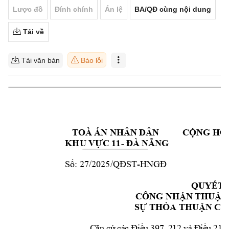
Lược đồ
Đính chính
Án lệ
BA/QĐ cùng nội dung
Tải về
Tải văn bản
Báo lỗi
TOÀ ÁN N
HÂN DÂN      
CỘNG HO
- 
KHU VỰC 11
ĐÀ
 NẴNG
27
-
Số:
/2025/QĐST
HNGĐ
QUYẾT 
 CÔ
NG NHẬ
N THUẬN
SỰ THỎA THUẬ
N CỦ
C
ă
n
c
ứ
c
á
c
Đ
i
ề
u 
3
9
7,
 2
12
và
 Đ
iề
u 
21
3 