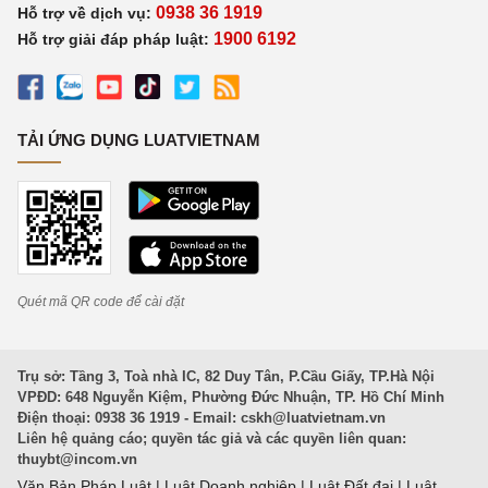
0938 36 1919
Hỗ trợ về dịch vụ:
1900 6192
Hỗ trợ giải đáp pháp luật:
TẢI ỨNG DỤNG LUATVIETNAM
Quét mã QR code để cài đặt
Trụ sở: Tầng 3, Toà nhà IC, 82 Duy Tân, P.Cầu Giấy, TP.Hà Nội
VPĐD: 648 Nguyễn Kiệm, Phường Đức Nhuận, TP. Hồ Chí Minh
Điện thoại: 0938 36 1919 - Email:
cskh@luatvietnam.vn
Liên hệ quảng cáo; quyền tác giả và các quyền liên quan:
thuybt@incom.vn
Văn Bản Pháp Luật
|
Luật Doanh nghiệp
|
Luật Đất đai
|
Luật