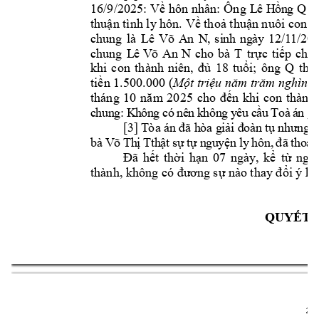
16/9/2025
 Ông 
: Về 
hôn nhân:
L
ê H
ồn
g Q
v
: 
thuận tình ly hôn. Về thoả thuận nuôi con
chung 
là 
Lê
V
õ
A
n 
N
, 
si
nh
ng
à
y
12/11/20
chung 
L
ê
V
õ 
A
n 
N
cho 
bà 
T 
trực 
tiếp 
chă
khi 
con 
thành 
niên
, 
đủ
18 
tuổi; 
ông 
Q
thự
tiền 1.500.000 (
Một triệu năm trăm nghìn
) 
thành 
tháng 
10 
năm
2025
cho 
đến
khi 
con 
c
h
u
n
g:
K
h
ô
n
g 
c
ó
n
ê
n 
k
hô
n
g
y
ê
u 
c
ầ
u 
T
oà
á
n
gi
[
3]
T
òa
á
n đã
h
ò
a
g
i
ả
i đ
o
à
n
 tụ
 nh
ư
ng
 
b
à
V
õ
T
h
ị
T
t
h
ậ
t 
s
ự 
tự
 n
gu
yệ
n 
ly
h
ô
n,
đã
t
ho
ả 
ã 
Đ
hết 
thời 
hạn 
07 
ngày
, 
kể 
từ 
ngà
thành, không có 
đươ
ng sự nào 
thay đổi ý ki
QUYẾT 
2 