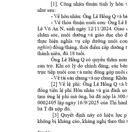
[1]. 
Cô
ình 
ly 
hô
n 
và 
ng 
nhận 
thuận 
t
: 
như sau
-
Ô
n
g
 L
ê 
H
V
ề 
hô
n
n
h
â
n
:
ồ
ng
 Q
v
à 
b
à 
- 
: 
Ôn
g 
Về 
thỏa 
thuận 
nuôi 
con
L
ê H
ồ
L
ê 
V
õ A
n 
N
,
s
in
h ng
ày
12/11/2024
. 
Giao 
co
chăm 
sóc, 
nuôi 
dưỡng 
và 
giáo 
dục 
cho 
đến
thực 
hiện 
nghĩa 
vụ 
cấp 
dưỡng 
nuôi 
con 
s
nghìn
) đồng/tháng, 
thời điểm
 cấp dưỡng tín
thành niên
, đủ 18 t
uổi.
Ông 
L
ê
 H
ồ
n
g
 Q
có quyền thăm nom
 
cản 
trở. 
K
hi 
có 
lý 
do 
chính 
đáng, 
các 
bên 
c
trực tiếp nuôi c
on và m
ức đóng góp nuôi co
-
V
t
i
s
ề
à
ả
n
 c
h
u
n
g
v
à
n
ợ
c
h
u
ng
:
K
h
ô
ng
[2] 
phí: 
Ô
ng
Về 
lệ
L
ê
H
ồn
g 
Q
v
à
b
à 
đồng 
tiền 
lệ 
phí 
Hôn 
nhân 
và 
g
ia 
đình 
sơ 
t
m
à 
ông, 
bà 
tạm ứng 
lệ 
phí
đã 
nộp l
à 300.00
0002405 
16/
9/2025 
Thi hành 
lập ngày
của 
bà T 
đã nộp đủ.
[3] 
Quyết 
đị
nh 
này 
có
hiệu 
lực 
phá
không bị k
háng cáo, khán
g nghị theo thủ t
ụ