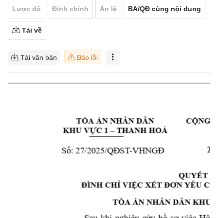
Lược đồ
Đính chính
Án lệ
BA/QĐ cùng nội dung
Tải về
Tải văn bản
Báo lỗi