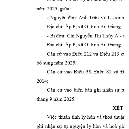
năm
2025,
giữa:
-
Nguyên
đơn:
Anh
Trần
Vủ
L
-
sinh
n
Địa
chỉ:
Ấp
P,
xã
G,
tỉnh
An
Giang.
-
Bị
đơn:
Chị
Nguyễn
Thị
Thúy
A
-
si
Địa
chỉ:
Ấp
P,
xã
G,
tỉnh
An
Giang.
Căn
cứ
vào
Điều
212
và
Điều
213
của
bồ
sung
năm
2025;
Căn
cứ
vào
Điều
55,
Điều
81
và
Điề
2014;
Căn
cứ
vào
biên
bản
g
hi
nhận
sự
tự
tháng
9
năm
2025.
XÉT
T
Việc
thuận
tình
l
y
hôn
và
t
hoả
thuận
ghi
nhận
sự
tự
nguyện
ly
hôn
và
ho
à
giải