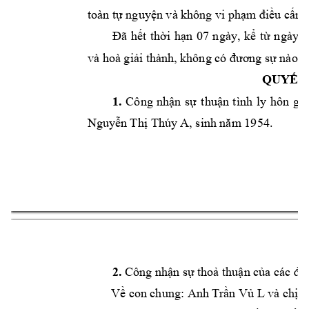
toàn
tự
nguyện
và
không
vi
phạm
điều
cấm
Đã
hết
thời
hạn
07
ngày,
kể
từ
n
gày
l
và
hoà
giải
thành,
không
có
đương
sự
nào
t
QUYẾT
1.
Công
nhận
sự
t
huận
tình
ly
hôn
giữ
Nguyễn
Thị
Thúy
A,
sinh
năm
1954.
2.
Công
nhận
sự
thoả
thuận
của
các
đư
Về
con
chung:
Anh
Trần
Vủ
L
và
chị
N