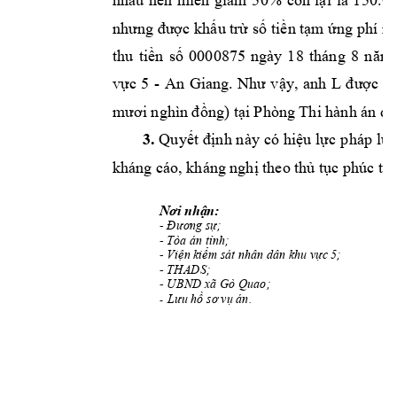
nhau
nên
miễn
giảm
5
0%
còn
lại
là
1
50.0
nhưng
được
k
hấu
trừ
số
tiền
tạm
ứng
phí
m
thu
tiền
số
0000875
ngày
18
tháng
8
năm
vực
5
-
An
Giang.
Như
vậy,
a
nh
L
được
n
mươi
nghìn
đồng)
tại
Phòng
Thi
hành
án
dâ
3.
Quyết
đ
ịnh
n
ày
có
hiệu
lực
p
háp
luậ
kháng
cáo,
kháng
n
ghị
theo
thủ
tục
phúc
th
Nơi
nhận:
-
Đương
sự;
-
Tòa
án
tỉnh;
-
Viện
kiểm
sát
nhân
dân
khu
vực
5;
-
THADS;
-
UBND
xã
Gò
Quao;
Lưu
hồ
sơ
vụ
án.
-