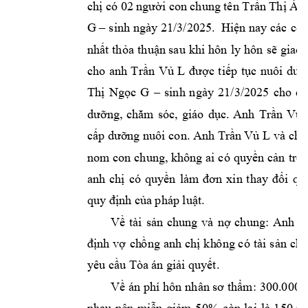
chị
có
02
người
con
chung
tên
Trần
Thị
Ái
G
–
s
inh
ngày
21/3/2025.
Hiện
nay
các
co
nhất
thỏa
thuận
sau
khi
hôn
ly
hôn
s
ẽ
g
iao
cho
anh
Trần
Vủ
L
được
tiếp
tục
nuôi
dưỡ
Thị
Ngọc
G
–
sinh
n
gà
y
21/3/2025
cho
ch
dưỡng,
chăm
sóc,
giáo
dục.
Anh
Trần
Vủ
cấp
dưỡng
nuôi
con.
Anh
Trần
Vủ
L
và
chị
nom
con
ch
ung,
không
ai
c
ó
quyền
cản
trở
anh
chị
có
quyền
làm
đơn
xin
t
hay
đổi
qu
quy
định
của
pháp
luật.
Về
tài
sản
chung
và
nợ
chung:
Anh
T
định
vợ
ch
ồng
anh
ch
ị
k
h
ông
có
tài
sản
ch
u
yêu
cầu
Tòa
án
giải
quyết.
Về
án
p
hí
hôn
n
hân
sơ
thẩm:
300.000