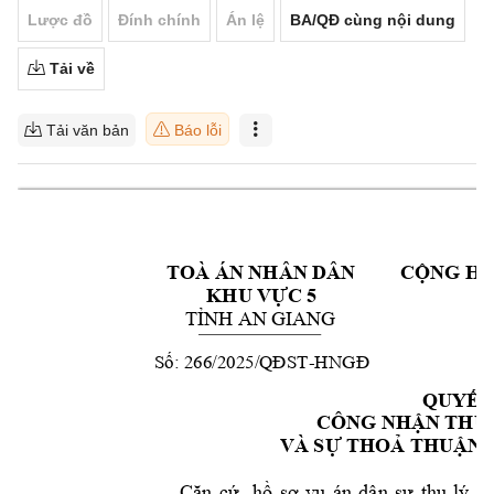
Lược đồ
Đính chính
Án lệ
BA/QĐ cùng nội dung
Tải về
Tải văn bản
Báo lỗi
TOÀ
ÁN
NHÂN
DÂN
CỘNG
H
KHU
VỰC
5
TỈNH
AN
GIAN
G
Số:
266/2025/QĐST-HNG
Đ
QUYẾT
CÔNG
NHẬN
THU
VÀ
SỰ
THOẢ
THUẬN
Căn
cứ
hồ
sơ
vụ
án
dâ
n
sự
thụ
lý
số