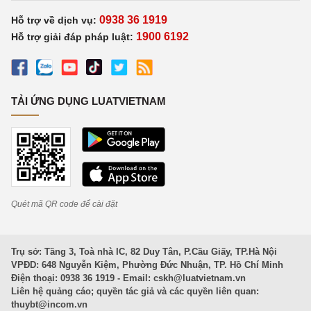
0938 36 1919
Hỗ trợ về dịch vụ:
1900 6192
Hỗ trợ giải đáp pháp luật:
TẢI ỨNG DỤNG LUATVIETNAM
Quét mã QR code để cài đặt
Trụ sở: Tầng 3, Toà nhà IC, 82 Duy Tân, P.Cầu Giấy, TP.Hà Nội
VPĐD: 648 Nguyễn Kiệm, Phường Đức Nhuận, TP. Hồ Chí Minh
Điện thoại: 0938 36 1919 - Email:
cskh@luatvietnam.vn
Liên hệ quảng cáo; quyền tác giả và các quyền liên quan:
thuybt@incom.vn