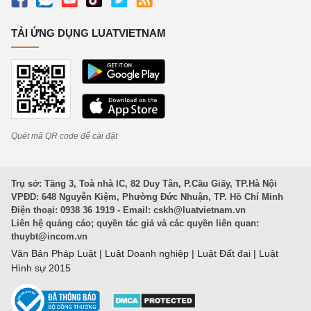
TẢI ỨNG DỤNG LUATVIETNAM
Quét mã QR code để cài đặt
Trụ sở: Tầng 3, Toà nhà IC, 82 Duy Tân, P.Cầu Giấy, TP.Hà Nội
VPĐD: 648 Nguyễn Kiệm, Phường Đức Nhuận, TP. Hồ Chí Minh
Điện thoại: 0938 36 1919 - Email:
cskh@luatvietnam.vn
Liên hệ quảng cáo; quyền tác giả và các quyền liên quan:
thuybt@incom.vn
Văn Bản Pháp Luật
|
Luật Doanh nghiệp
|
Luật Đất đai
|
Luật
Hình sự 2015