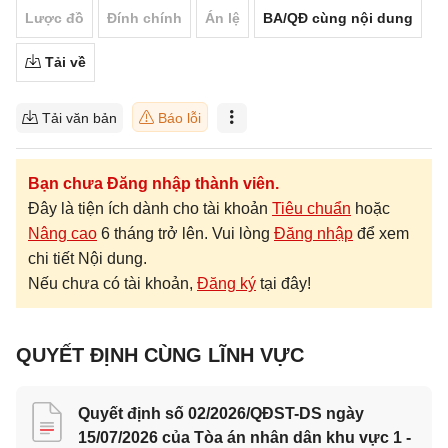
Lược đồ
Đính chính
Án lệ
BA/QĐ cùng nội dung
Tải về
Tải văn bản
Báo lỗi
Bạn chưa Đăng nhập thành viên.
Đây là tiện ích dành cho tài khoản
Tiêu chuẩn
hoặc
Nâng cao
6 tháng trở lên. Vui lòng
Đăng nhập
để xem
chi tiết Nội dung.
Nếu chưa có tài khoản,
Đăng ký
tại đây!
QUYẾT ĐỊNH CÙNG LĨNH VỰC
Quyết định số 02/2026/QĐST-DS ngày
15/07/2026 của Tòa án nhân dân khu vực 1 -