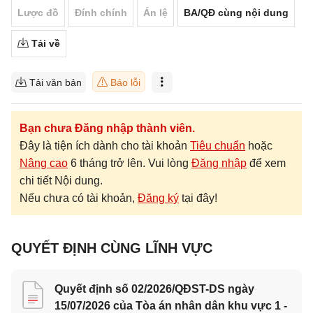
Lược đồ
Đính chính
Án lệ
BA/QĐ cùng nội dung
Tải về
Tải văn bản
Báo lỗi
Bạn chưa Đăng nhập thành viên.
Đây là tiện ích dành cho tài khoản
Tiêu chuẩn
hoặc
Nâng cao
6 tháng trở lên. Vui lòng
Đăng nhập
để xem
chi tiết Nội dung.
Nếu chưa có tài khoản,
Đăng ký
tại đây!
QUYẾT ĐỊNH CÙNG LĨNH VỰC
Quyết định số 02/2026/QĐST-DS ngày
15/07/2026 của Tòa án nhân dân khu vực 1 -