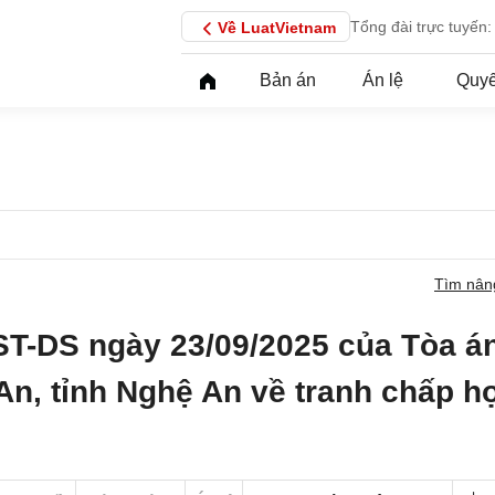
Tổng đài trực tuyến:
Về LuatVietnam
Bản án
Án lệ
Quyế
Tìm nân
ST-DS ngày 23/09/2025 của Tòa á
An, tỉnh Nghệ An về tranh chấp h