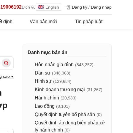
19006192
Dịch vụ
English
Đăng ký
/
Đăng nhập
t định
Văn bản mới
Tin pháp luật
Danh mục bản án
Hôn nhân gia đình
(843,252)
Dân sự
(348,068)
g cao
Hình sự
(129,684)
Kinh doanh thương mại
(31,267)
n
Hành chính
(20,983)
ợp
Lao động
(8,101)
Quyết định tuyên bố phá sản
(0)
Quyết định áp dụng biện pháp xử
lý hành chính
(0)