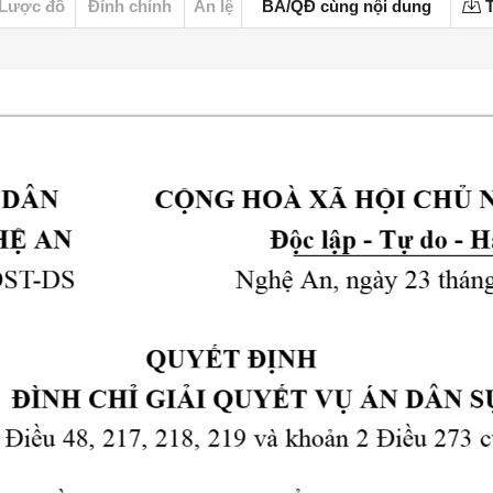
Lược đồ
Đính chính
Án lệ
BA/QĐ cùng nội dung
T