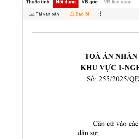
Thuộc tính
Nội dung
VB gốc
VB liên quan
Tải văn bản
Báo lỗi