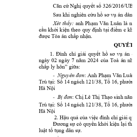
Căn cứ Nghị qu
yết số 326/2
016/UB
Sau khi 
nghiên cứu 
hồ sơ v
ụ án
dân s
Xét 
thấy:
anh 
Phạm 
Văn 
Luân
là 
ngu
cầu 
khởi 
kiện 
theo 
quy 
định 
tại đ
iểm 
c 
kho
. 
được Tòa án c
hấp nhận
QUYẾT 
1. 
Đình 
ch
ỉ 
giả
i 
quyết 
h
ồ 
sơ 
vụ
á
n
dâ
ngày 
02
ngày 
7 
4 
năm 
202
của 
Toà 
á
n 
nhâ
chấp ly hôn” giữa:
: 
-
Nguyên đơn
Anh P
hạm Văn Luâ
n 
Trú tại: Số 14 
ngách 121
/38, Tổ 16, phườ
ng
Hà Nội
: 
-
Bị đơn
Chị Lê 
Thị Thạo si
nh năm 
Trú tại: Số 14 
ngách 121
/38, Tổ 16, phườ
ng
Hà Nội
2. Hậu quả c
ủa việc đình ch
ỉ giải quy
Đương sự có
 quyền khởi kiện 
lại the
luật tố tụn
g dân sự.