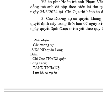
Về 
án 
phí: 
Hoàn 
trả 
anh 
Phạm 
V
ăn 
theo 
đồng 
mà 
anh 
đã 
n
ộp
biên 
lai 
thu 
tạm
ngày 
25
/6
/2024 
tại
C
hi Cục thi hàn
h án dân
3. 
Các 
Đương 
sự
có 
quyền 
kháng 
cá
quyết định 
này trong t
hời hạn 07
 ngày kể 
t
ngày quyết đị
nh được niê
m yết theo qu
y đị
Nơi nhận:
- 
Các đương sự;
-
VKS ND quận Long 
Biên;
- 
Chi Cục THADS quận 
Long Biên; 
- 
TAND TP Hà Nội;
- 
Lưu hồ sơ vụ án.