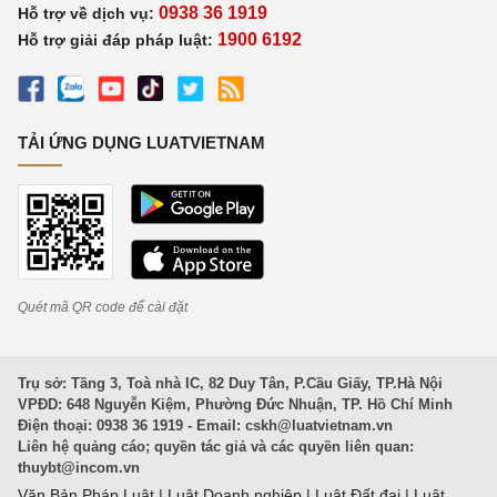
0938 36 1919
Hỗ trợ về dịch vụ:
1900 6192
Hỗ trợ giải đáp pháp luật:
TẢI ỨNG DỤNG LUATVIETNAM
Quét mã QR code để cài đặt
Trụ sở: Tầng 3, Toà nhà IC, 82 Duy Tân, P.Cầu Giấy, TP.Hà Nội
VPĐD: 648 Nguyễn Kiệm, Phường Đức Nhuận, TP. Hồ Chí Minh
Điện thoại: 0938 36 1919 - Email:
cskh@luatvietnam.vn
Liên hệ quảng cáo; quyền tác giả và các quyền liên quan:
thuybt@incom.vn
Văn Bản Pháp Luật
|
Luật Doanh nghiệp
|
Luật Đất đai
|
Luật