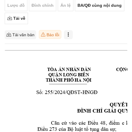
Lược đồ
Đính chính
Án lệ
BA/QĐ cùng nội dung
Tải về
Tải văn bản
Báo lỗi
TÒA ÁN NHÂN DÂN  
CỘNG 
QUẬN LONG BIÊN
THÀNH PHỐ HÀ NỘI
         
: 
255/2024
-
Số
/QĐST
HNGĐ
QUYẾT 
ĐÌNH CHỈ GI
ẢI QUY
C
ăn 
cứ 
vào
các 
Đ
iều 
48, 
điểm 
c 
kh
; 
Điều 273 của B
ộ luật tố tụn
g dân sự