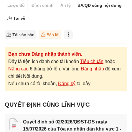
Lược đồ
Đính chính
Án lệ
BA/QĐ cùng nội dung
Tải về
Tải văn bản
Báo lỗi
Bạn chưa Đăng nhập thành viên.
Đây là tiện ích dành cho tài khoản
Tiêu chuẩn
hoặc
Nâng cao
6 tháng trở lên. Vui lòng
Đăng nhập
để xem
chi tiết Nội dung.
Nếu chưa có tài khoản,
Đăng ký
tại đây!
QUYẾT ĐỊNH CÙNG LĨNH VỰC
Quyết định số 02/2026/QĐST-DS ngày
15/07/2026 của Tòa án nhân dân khu vực 1 -