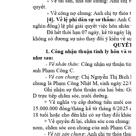
- V
ề
 tài s
ản, 
nhà đấ
t chung: 
Anh ch
ị
t
ự
quy
ế
t.
- V
ề
 công n
ợ
 chu
ng: Anh ch
ị
 t
ự
th
ỏ
a th
[4]. 
Về l
ệ phí 
dân 
sự sơ 
thẩ
m:
A
nh C
, 
nghìn đồng) lệ 
phí giải qu
yết việc hôn n
hân và
Đã 
hết 
thời 
hạn 
07 
ngày, 
kể 
t
ừ 
ngày 
lập 
không có đư
ơng sự nào t
hay đổi ý 
kiến về sự t
QUYẾT 
1. 
Công nhận 
thuận tình 
ly 
hôn 
và sự 
như sau:
 - 
Về nhâ
n
thân:
Cô
ng nhận 
sự 
thuận 
tình 
anh 
Ph
ạ
m Công C. 
- 
Về con chung
: 
Ch
ị
 Ngu
y
ễ
n Th
ị
 B
í
ch 
D
chung là 
Ph
ạ
m Công 
Nh
ậ
t M, 
s
inh ngày 
22/07
Ghi 
nh
ậ
n 
s
ự
th
ỏ
a 
thu
ậ
n 
c
ủ
a 
hai 
bên: G
ia
D 
tr
ự
c ti
ếp c
h
ăm sóc, 
n
uôi dưỡ
ng.
+ 
V
ề
nghĩa 
vụ
c
ấp 
dưỡ
ng 
t
i
ề
n 
nuôi 
con 
15.000.000 
đồ
ng/tháng 
k
ể
t
ừ
t
háng 
6/2025 
ch
18 tu
ổ
i 
ho
ặc cho đế
n 
khi có s
ự
thay đổ
i k
hác. 
+ 
V
ề
quy
ền 
đi 
lại, 
chăm 
sóc 
con 
chung: 
K
nom, 
chăm sóc c
o
n chung củ
a 
an
h 
Ph
ạ
m Công
- 
Về tài sản ch
u
ng
: Anh chị tự t
hỏa thuận