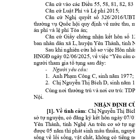
Căn cứ vào các Đ
iều 55, 
58, 81, 82, 
83 L
Căn cứ Luật Phí 
và Lệ phí 2015
;
Căn 
cứ 
Nghị 
quyết 
số 
326/2016/UBT
V
thường vụ 
Quốc 
hội quy 
định 
về 
mức thu, 
miễ
án phí và lệ ph
í Tòa án; 
Căn 
cứ 
Giấy 
chứn
g 
nhận 
kết 
hôn 
số 
12, 
ban nhân dân xã L
, 
huyện Yê
n Thành, 
tỉnh N
Sau khi 
nghiên 
cứu 
hồ sơ 
việc 
Hôn 
nhân 
HNGĐ 
ngày 
02
/
06
/2025, 
về 
việc 
“Yêu 
cầu 
côn
người tham g
i
a tố tụ
ng sau đây:
-
Ng
ườ
i yêu c
ầ
u:
1.
Anh 
Ph
ạ
m Công C
, sinh năm 
1977; 
2.
Ch
ị
 Nguy
ễ
n Th
ị
 Bích
 D
, sinh năm 
1
98
Cùng 
n
ơi 
thườ
ng tr
ú 
và n
ơi
cư trú: 
TDP s
N
ộ
i. 
NHẬN ĐỊNH C
ỦA
[1]. 
Về t
ình 
cảm
:
Ch
ị
Nguy
ễ
n 
Th
ị
 Bích 
s
ở
 t
ự
nguy
ện, có đăng ký 
kế
t hôn 
ngày 07/01/
Yên 
Thành, 
tỉnh 
Nghệ 
An 
trên 
cơ 
sở
t
ự
ngu
đư
ợc 0
5
 năm 
thì
 phát sin
h mâu t
h
u
ẫ
n, nguyên 
s
ố
ng
v
ề
l
ố
i 
s
ố
ng, 
v
ậ
t 
ch
ấ
t, 
không 
có 
ti
ế
ng 
nói