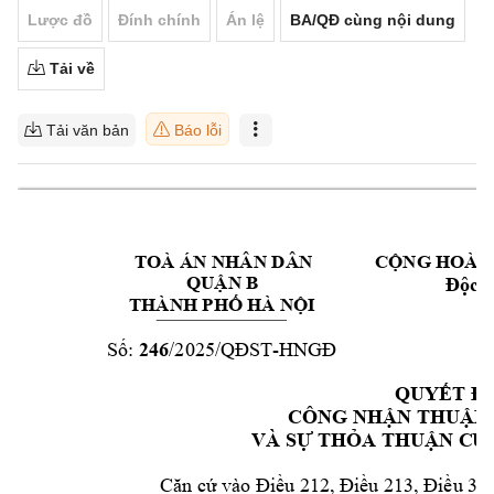
Lược đồ
Đính chính
Án lệ
BA/QĐ cùng nội dung
Tải về
Tải văn bản
Báo lỗi
TOÀ ÁN NHÂN DÂ
N 
CỘNG HOÀ X
Độc l
QUẬN 
B 
THÀNH PHỐ HÀ N
ỘI
Số: 
246
/2025/QĐST
-
HNGĐ
QUYẾT Đ
CÔNG NH
ẬN THUẬN 
VÀ SỰ THỎA TH
UẬN C
Ủ
Căn cứ vào Điều 
212, Điều 
213, Điều 3
97