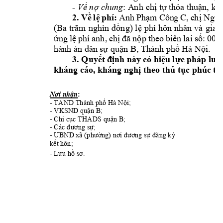
- 
Về nợ chung
: A
n
h chị tự thỏa 
thuận, kh
2. 
Về 
lệ
phí: 
Anh 
Ph
ạ
m 
Côn
g 
C
, 
c
h
ị 
N
gu
(Ba trăm 
nghìn đ
ồng)
 l
ệ
phí 
hôn nhân 
và 
gia 
ứng 
lệ 
phí
anh, 
chị 
đã 
nộp 
theo 
biên 
lai 
số: 
007
hành án dân 
sự quận 
B
, Thành ph
ố Hà Nội.
3. Quyết 
định này 
có hiệu 
lực ph
áp luậ
kháng cáo, kh
áng nghị theo th
ủ tục phúc t
: 
Nơi nhậ
n
- TAND
 Thành ph
ố
 Hà N
ộ
i;
- VKSN
D qu
ậ
n B
; 
- Chi c
ụ
c THADS qu
ậ
n B
; 
- 
Các đương sự
;
- 
UBND
 xã (
phường) nơi đương 
s
ự
đăng ký 
k
ế
t hôn; 
- 
Lưu hồ
sơ.