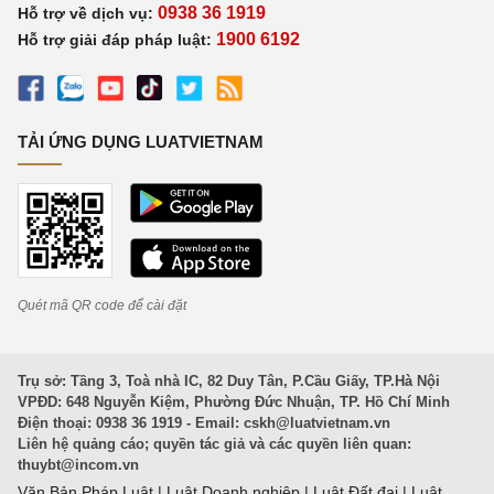
0938 36 1919
Hỗ trợ về dịch vụ:
1900 6192
Hỗ trợ giải đáp pháp luật:
TẢI ỨNG DỤNG LUATVIETNAM
Quét mã QR code để cài đặt
Trụ sở: Tầng 3, Toà nhà IC, 82 Duy Tân, P.Cầu Giấy, TP.Hà Nội
VPĐD: 648 Nguyễn Kiệm, Phường Đức Nhuận, TP. Hồ Chí Minh
Điện thoại: 0938 36 1919 - Email:
cskh@luatvietnam.vn
Liên hệ quảng cáo; quyền tác giả và các quyền liên quan:
thuybt@incom.vn
Văn Bản Pháp Luật
|
Luật Doanh nghiệp
|
Luật Đất đai
|
Luật