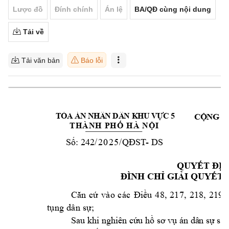
Lược đồ
Đính chính
Án lệ
BA/QĐ cùng nội dung
Tải về
Tải văn bản
Báo lỗi
TÒ
A
 ÁN
 N
HÂ
N 
DÂ
N
K
HU
 V
ỰC
 5
CỘNG H
T
H
À
N
H
P
H
Ố
H
À
N
Ộ
I
 242/
20
2
5
- 
DS
Số:
/QĐST
QUYẾT ĐỊ
ĐÌNH CHỈ GIẢ
I QUYẾT 
Că
n
cứ
v
ào
c
ác
Đi
ều
4
8
, 
21
7
, 
218
,
21
9 
tụ
ng
 d
ân
 s
ự;
Sau khi nghiên cứ
u hồ sơ vụ án dâ
n sự sơ