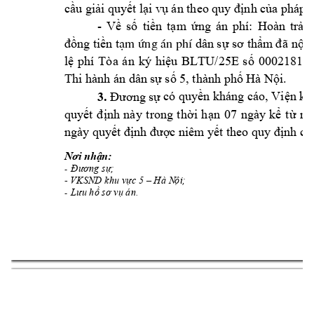
theo quy 
cầu giải quy
ết l
ại vụ 
án 
định của pháp 
l
- 
án 
phí: 
Về 
số 
tiền 
tạm 
ứng 
Hoàn 
trả 
t
s
đồng
tiền 
dân s
ự
ơ thẩm
đ
ã nộp
¹m øng ¸n phÝ 
5E
02
1
81
n
lệ 
phí 
Tòa 
án 
ký 
hiệu 
BLTU/2
s
ố 
00
Thi 
, 
hành án dân 
sự số 5
thành phố
Hà Nội.
3.
có quyền kháng cáo, Viện k
Đương sự
quyết 
định 
này 
trong 
t
hời 
h
ạn 
07 
ngày 
kể 
từ 
ng
ngày quy
ết định được niêm y
ết theo quy định củ
Nơi nhận:
Đương sự;
-
- 
;
VKSND khu vực 5 –
Hà N
ội
Lưu hồ sơ vụ án.
-