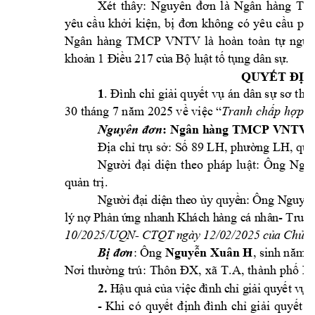
Xét 
thấy: 
Nguyên 
đơn 
là 
Ngân 
hàng 
TM
yêu 
cầu
khởi 
kiện, 
bị 
đơn 
không 
có 
yêu 
cầu 
phả
Ngân 
hàng 
TMCP 
VNTV
là 
hoàn 
toàn 
t
ự
nguy
.
kh
oả
n 
1 
Đ
iề
u 
21
7 
củ
a 
Bộ
 l
uậ
t 
tố
 t
ụn
g 
dâ
n 
sự
QUYẾT ĐỊN
1
.
á
Đìn
h chỉ giả
i quy
ết vụ 
n
 dân sự sơ thẩ
30 
thán
g 
7 
 2025 
năm
về việc
“
Tranh chấp hợp 
đ
: Ngân h
àng TMCP V
NT
V
Nguyên đơn
Địa chỉ trụ sở: S
ố 89 LH, phường L
H, qu
Người 
đại 
diện 
t
heo 
p
háp 
luật: 
Ông 
Ngô 
quản trị. 
N
gư
ời
 đạ
i d
iệ
n t
he
o ủ
y
 quy
ề
n:
 Ôn
g N
guy
ễ
-
lý
 nợ
 Ph
ản
 ứ
ng n
ha
n
h K
h
ác
h h
àn
g c
á n
hâ
n
Tr
un
g
10
/2
02
5/
UQ
N
- 
CT
QT
 n
gà
y 
12
/0
2/
20
25
 c
ủ
a 
Ch
ủ 
tị
: 
Ô
ng 
Nguyễn Xuân H
, sin
h năm 
Bị đơn
X, 
xã
 T.A
Nơi
 thườn
g trú
: 
Thôn 
Đ
, thàn
h phố
 H
2.
H
ậu
 q
uả
 c
ủa
việ
c
 đ
ình
 c
hỉ
 g
iả
i 
qu
y
ết
 v
ụ 
- 
Khi 
có 
quy
ết 
định 
đình 
chỉ 
giải 
quy
ết 
v