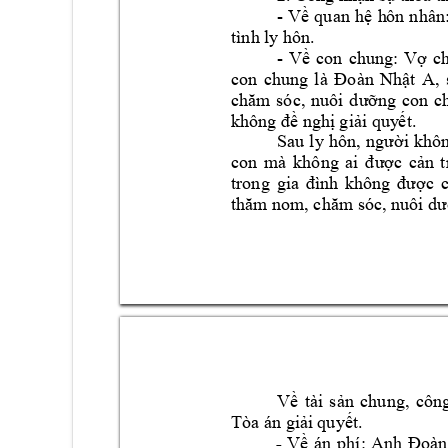
- 
h
ôn 
nhân:
Về 
quan 
hệ 
tình ly hôn. 
- 
Về 
con 
chung: 
Vợ 
c
con 
chung 
l
à 
A, 
Đoàn 
Nhật 
con 
c
chăm 
sóc, 
nuôi 
d
ưỡn
g 
không đề ng
hị giải quy
ết. 
Sau 
ly 
hôn, 
n
gười 
khôn
con 
m
à 
không 
ai 
được 
cản 
t
trong 
gia 
đình 
không 
được 
c
thăm nom
, chăm sóc, nuôi d
V
tài 
s
n 
chung
ề
ả
, 
côn
. 
Tòa án giải 
quyết
: 
- 
Về 
án 
phí
Anh 
Đoà
n