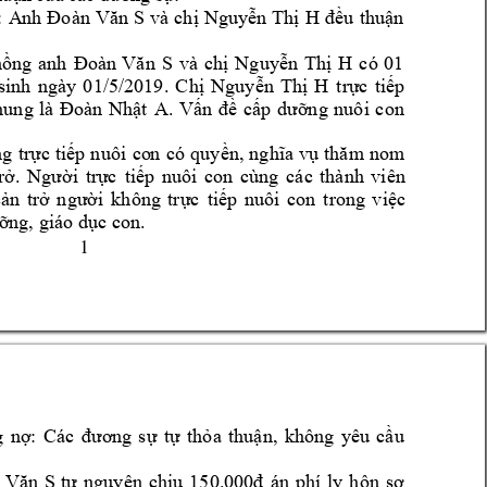
 
A
t
nh 
Đoàn 
Văn 
S
và 
chị 
Nguyễn 
Thị 
H
đề
u 
huận 
có 
01 
hồng 
anh 
Đoàn 
Văn 
S
và 
chị 
Nguyễn 
Thị 
H
sinh 
ngày 
01/5/2019
. 
Chị 
Nguyễn 
Thị 
H
trực 
t
iế
p 
hung 
là 
Đoàn 
Nhật 
A. 
Vấn 
đề 
cấp 
dưỡng 
nuôi 
con 
g 
trực 
tiếp 
nuôi 
co
n 
c
ó 
q
uyền, n
ghĩa 
vụ 
thăm 
nom 
rở. 
Người 
trự
c 
tiếp 
nuôi 
con 
c
ùng 
các 
thành 
vi
ên
ản 
trở 
người 
không 
trực 
tiếp 
nuôi 
con 
trong 
việc 
ưỡ
ng, giáo dục con.
1 
g 
nợ: 
Các 
đương 
sự 
tự 
thỏa 
thuận
, 
không 
yêu 
cầu 
t
án 
phí 
ly 
hôn
 
Văn 
S
ự 
nguyện 
chịu 
150.000đ
sơ