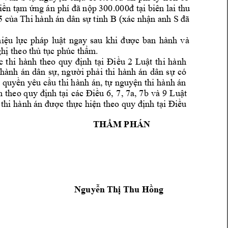
0
iền tạm ứng án 
phí đã nộp 300.00
đ t
ại biên lai thu 
5 
anh S 
của Thi hành án dân sự tỉnh B
(xác nhận 
đã 
h
iệu 
lực 
pháp 
luật 
ngay 
sau 
khi 
đ
ược 
ban 
h
ành 
v
à 
hị theo 
thủ tục phúc thẩm
.
c
thi 
hành 
theo 
quy 
định 
tại 
Điều 
2 
Luật 
thi 
hành 
hành 
án 
dân 
sự, 
ng
ười 
p
hải 
thi 
hành 
án 
dân 
sự 
có 
, quyền 
yêu cầu 
thi hành 
án, tự nguyện thi 
hành án 
, 7
a, 7b
n 
theo q
uy định 
tại 
các 
Điều 
6, 
7
v
à 9
Luật
thi 
hành án đư
ợc thực hiện theo quy đ
ịnh tại Điều 
T
HẨM
 PHÁN
Nguyễn Th
ị Thu Hồng