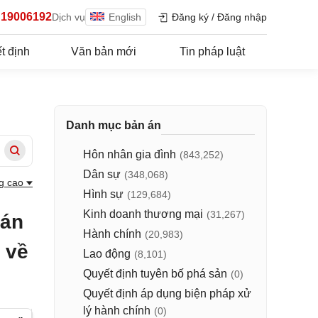
19006192
Dịch vụ
English
Đăng ký
/
Đăng nhập
t định
Văn bản mới
Tin pháp luật
Danh mục bản án
Hôn nhân gia đình
(843,252)
Dân sự
(348,068)
g cao
Hình sự
(129,684)
Kinh doanh thương mại
(31,267)
 án
Hành chính
(20,983)
 về
Lao động
(8,101)
Quyết định tuyên bố phá sản
(0)
Quyết định áp dụng biện pháp xử
lý hành chính
(0)