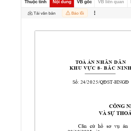
Thuộc tính
Nội dung
VB gốc
VB liên quan
Tải văn bản
Báo lỗi
TOÀ ÁN
N
H
Â
N
D
Â
N
-
K
H
U
V
Ự
C
8
B
Ắ
C
N
I
N
__________________
 24/
2
0
25
-
Số:
/QĐST
HNGĐ
CÔNG N
VÀ
SỰ THO
Căn 
cứ 
hồ 
sơ 
vụ 
án 