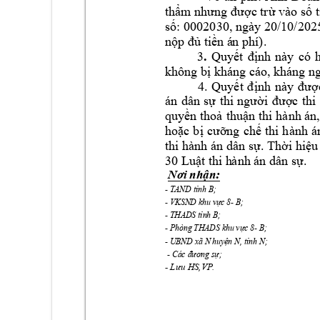
thẩm nhưng được trừ vào số t
2030, ngày 20/10/202
số: 000
)
. 
nộp đủ
tiền á
n phí
.
3
Quyết 
định 
này 
có 
không bị k
háng cáo, kháng ng
4
. 
Quyết 
định 
này 
đ
ượ
án 
dân 
sự 
thi 
người 
được 
thi 
quyền thoả 
thuận thi h
ành án
hoặc 
bị 
cưỡng 
chế 
thi 
hành 
á
thi hành án d
ân sự. Thời hiệu 
30 Luật thi h
ành án dân sự.
:
Nơi nhận
- 
; 
TAND tỉnh B
- VKSND 
- B; 
khu vực 8
- THADS 
;  
tỉnh B
- Phòng THADS 
- B; 
khu vực 8
- UBND xã N 
; 
huyện N, tỉnh N
 - 
;                      
Các đương sự
- 
Lưu HS,VP.