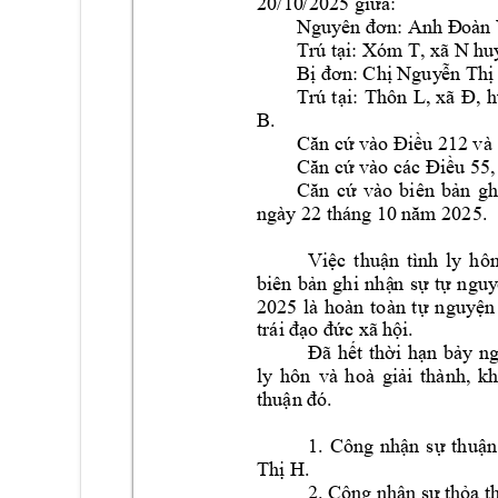
20
/
10
/2025 
giữa:
Nguyên đơn:
Anh Đ
oàn 
Xóm
 T, xã N 
Trú tại: 
hu
Bị đơn: Chị Nguy
ễn Thị
: 
T
hôn 
L
Trú 
t
ại
, 
xã 
Đ, 
h
B. 
21
2 và 
Căn cứ vào Điều 
các 
55
,
Căn cứ vào 
Điề
u 
Căn 
cứ 
v
ào 
biên 
b
ản 
gh
ngày 
22
 th
áng 
10
25. 
năm 20
Việc 
thuận 
tì
nh 
ly 
hôn
biên 
b
ản 
ghi 
nhậ
n 
sự 
tự 
nguy
20
25 
là 
hoàn 
toàn 
t
ự 
nguyện
. 
trái đạo đức xã 
hội
Đã 
hết 
thời 
hạn
bảy
n
ly 
hôn 
và 
h
oà 
giả
i 
thành, 
kh
thuận đó.
1. 
Công 
nhận 
sự 
thuận
. 
Thị H
2. Công nhậ
n sự thỏa t