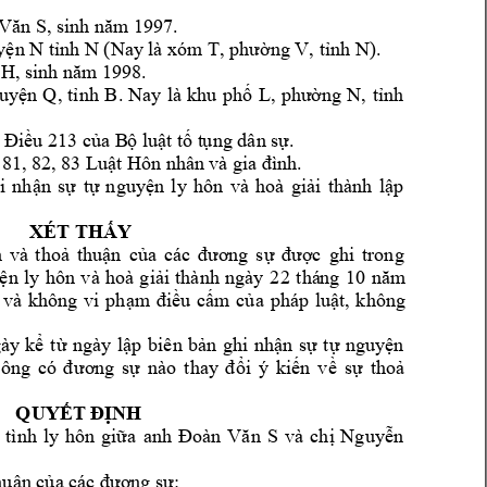
97. 
Văn S, sinh năm
 19
 (Nay
 là xóm T
V
).
yện N
tỉnh N
, phường 
, tỉnh N
98
. 
 H, sinh năm 19
. 
Nay
là 
khu 
uyện 
Q
, 
tỉnh 
B
phố 
L, 
phường 
N, 
tỉnh 
 
Điều 213 của B
ộ luật tố t
ụng dân sự.
 81, 
82, 83 L
uật Hôn nhân 
và gia đình.
i 
nhận 
sự 
tự 
nguyện 
ly 
h
ôn 
và 
hoà 
giải 
thành 
lập 
XÉT THẤY
 
và 
thoả 
thuận 
của 
các 
đương 
sự 
đượ
c 
ghi 
trong 
22
thá
ng 
10
ện 
ly 
hôn 
và 
hoà 
g
iải 
thành 
n
gày 
năm
và 
không 
 
vi 
phạm 
điều 
cấm 
của
pháp 
luật, 
không 
gày
kể 
từ 
ngày 
lập 
biên
bản 
ghi 
nhận 
sự 
tự 
nguy
ện 
ông 
có 
đ
ươ
ng 
sự 
nào 
thay
đổi 
ý 
kiến 
về 
sự 
thoả 
QUYẾT ĐỊNH
n 
S 
 
tình 
l
y
hôn
giữa
anh 
Đoàn 
Vă
và 
chị 
Nguyễn 
huận của các 
đương sự: