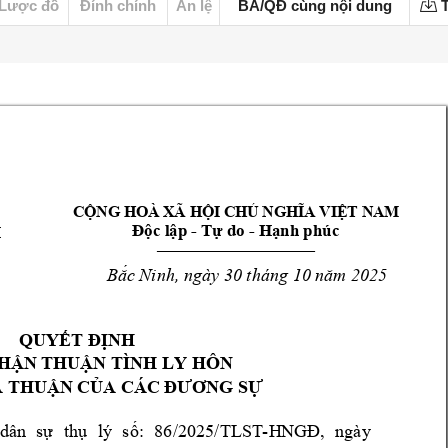
Lược đồ
Đính chính
Án lệ
BA/QĐ cùng nội dung
T
CỘNG HOÀ XÃ HỘI CHỦ NGHĨA VIỆT NAM
- 
- 
Độc lập 
Tự do 
Hạnh phúc
H
___________________________ 
30
 tháng 
10
Bắc Ninh, ngày 
năm 2025
QUYẾT ĐỊNH
HẬ
N THUẬN TÌNH LY HÔN
Ả THUẬ
N CỦA CÁC Đ
ƯƠNG SỰ
86
/2025/TLST
-
, 
ngày 
dân 
sự
thụ 
lý 
số:
HNGĐ