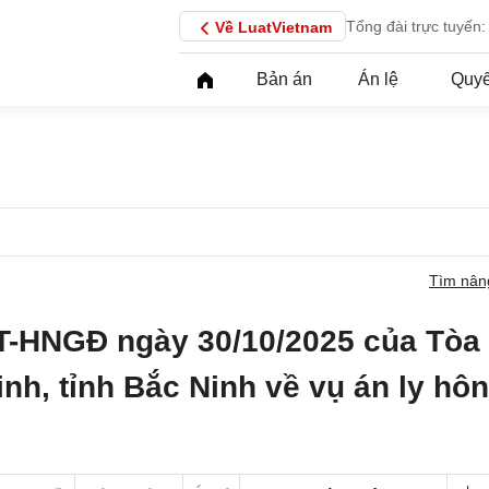
Tổng đài trực tuyến:
Về LuatVietnam
Bản án
Án lệ
Quyế
Tìm nân
T-HNGĐ ngày 30/10/2025 của Tòa
nh, tỉnh Bắc Ninh về vụ án ly hôn