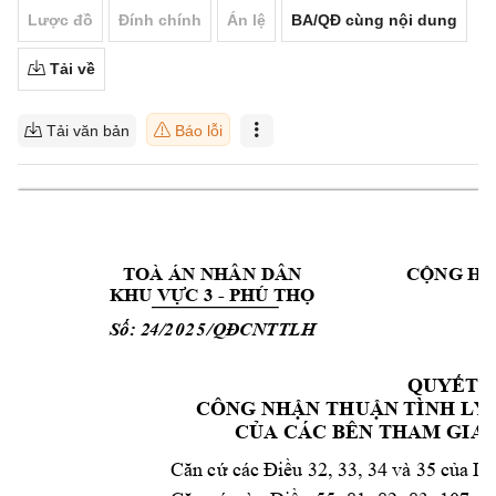
Lược đồ
Đính chính
Án lệ
BA/QĐ cùng nội dung
Tải về
Tải văn bản
Báo lỗi
TOÀ ÁN NHÂN 
DÂN 
CỘNG HO
- 
KHU VỰC 3 
PHÚ 
THỌ
Độ
 24/
202
5
CN
TTLH
Số:
/QĐ
P
QUYẾT 
CÔNG NHẬN 
THUẬN TÌ
NH LY 
BÊN 
THAM 
GIA 
CỦA CÁC 
Căn 
cứ cá
c Đi
ều
 32,
 33,
 34
 và 3
5
 của
 L
u