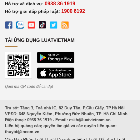
0938 36 1919
Hỗ trợ về dịch vụ:
1900 6192
Hỗ trợ giải đáp pháp luật:
TẢI ỨNG DỤNG LUATVIETNAM
Quét mã QR code để cài đặt
Trụ sở: Tầng 3, Toà nhà IC, 82 Duy Tân, P.Cầu Giấy, TP.Hà Nội
VPĐD: 648 Nguyễn Kiệm, Phường Đức Nhuận, TP. Hồ Chí Minh
Điện thoại: 0938 36 1919 - Email:
cskh@luatvietnam.vn
Liên hệ quảng cáo; quyền tác giả và các quyền liên quan:
thuybt@incom.vn
Văn Bản Pháp Luật
|
Luật Doanh nghiệp
|
Luật Đất đai
|
Luật