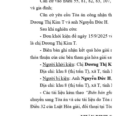
81, 
82, 
8
3, 
107, 
1
Căn 
cứ 
vào 
Đi
ều
5
5,
và g
i
a đình
;
Căn 
cứ 
yêu
cầu
Tòa
án 
côn
g
nhận 
thu
 và anh
.
Dươn
g Thị
 K
im
T
Ngu
yễn Đức H
Sau
 khi
nghi
ên cứu
:
- 
15/9/2025
Đơ
n
khởi 
kiện 
đề 
ng
ày
về 
l
à 
.
chị
 Dương
Th
ị
 Kim
 T
- 
Bi
ên 
bản
ghi
nh
ận 
kết 
quả 
hò
a 
gi
ải
ng
th
ỏa thu
ận củ
a c
ác b
ên th
am
 gia hòa g
i
ải
 sau 
Ki
- 
i
 k
h
i
 k
i
n
: 
Ch
Ngườ
ở
ệ
ị
Dươ
ng Thị
a ch
: k
hu
 8 (t
h
tr
n T),
 xã T
, t
nh
 P
Đị
ỉ
ị
ấ
ỉ
Ng
uy
c 
H
- 
i
 b
ki
n
: 
Anh 
, s
Ngườ
ị
ệ
ễ
n
Đứ
a ch
: k
hu
 8 (t
h
tr
n T),
 xã T
, t
nh
 P
Đị
ỉ
ị
ấ
ỉ
- 
Các 
tài
li
ệu 
kèm
theo
“Biên
bản 
ghi 
chuy
ển 
sang
Tòa
 án và các tài
l
i
ệu do 
Tòa án
Điều
32 củ
a Lu
ật 
H
òa gi
ả
i
, đối
 thoại
t
ại
 Tòa 