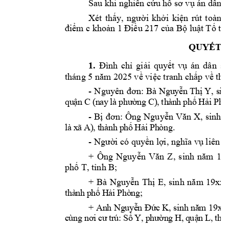
Sau khi 
nghiên cứu
hồ sơ vụ án dâ
n s
Xét 
thấy, 
người 
khởi 
kiện 
rút 
toàn 
b
điểm c 
k
hoản 1
Điều 
2
17 của Bộ l
uật 
T
ố tụ
QUYẾT Đ
1.
Đình 
chỉ 
giải 
quyết 
vụ
án 
dân 
sự
tháng 5 
năm 202
5 
về việc 
t
ranh chấp về t
hừ
- 
N
guyê
n 
đơ
n: 
B
à
Ng
u
y
ễ
n
T
h
ị
Y,
s
i
n
q
u
ậ
n
C
(
n
a
y
là
ph
ư
ờn
g 
C)
, 
th
à
n
h 
p
h
ố
Hả
i 
Ph
ò
- 
B
ị
đơ
n: 
Ông 
Nguyễn 
Văn 
X
, 
sinh 
n
l
à
 x
ã 
A
)
, 
t
h
à
nh
 p
hố
Hả
i 
Ph
òn
g
. 
- 
Người có qu
yền lợi, nghĩa 
vụ liên q
+ 
Ông 
Nguyễn 
Văn
Z
, 
sinh 
năm 
19
phố 
T
, tỉnh 
B; 
+ 
Bà 
Nguyễn 
Thị 
E
, 
sinh 
n
ăm 
19
xx
;
t
h
à
nh
 p
hố
 H
ả
i
P
h
ò
n
g
;
+
A
n
h
N
g
u
y
ễ
n
Đ
ứ
c 
K
,
si
nh
nă
m
19
xx
c
ùn
g
nơ
i 
cư
t
r
ú:
 S
ố 
Y
,
 p
hư
ờ
n
g
H
,
 q
uậ
n 
L
,
t
h
à