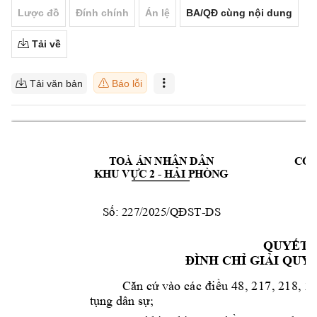
Lược đồ
Đính chính
Án lệ
BA/QĐ cùng nội dung
Tải về
Tải văn bản
Báo lỗi
TOÀ ÁN NHÂN DÂN 
CỘN
KHU VỰC 2 
- 
HẢI PHÒNG
Số: 227
/2025
/QĐST
-
DS
H
QUYẾT 
ĐÌNH CHỈ GI
ẢI QUYẾ
Căn cứ vào 
cá
c 
đ
i
ều
48
, 
2
17
, 
2
18
,
 2
tụng dân sự;