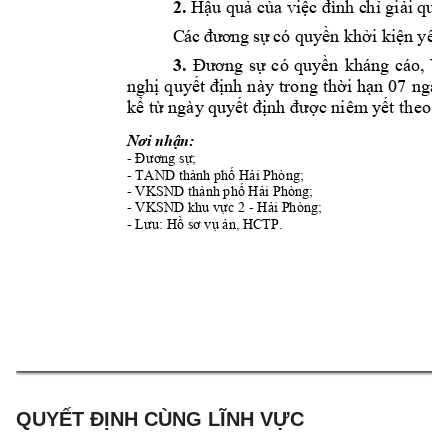
2.
Hậu quả c
ủa việc đình c
hỉ giải 
quyế
C
ác
 đ
ư
ơ
n
g 
s
ự
có quyền khởi kiệ
n yêu
3.
Đươ
ng 
sự 
có 
quyền
kháng 
cáo, 
Vi
nghị 
quyết 
định 
n
ày 
trong 
thời 
hạn 
07 
ngày
kể từ ngày 
quyết định được niêm 
y
ết theo q
Nơi nhận:
- 
Đương sự;
-
TAND
 thành phố Hải Phòng;
- 
VKSN
D thành phố Hải Phòng;
-
VKSN
D 
khu vực 2 
- 
Hải Phòng
; 
- 
Lưu: Hồ sơ vụ án
, H
CTP.
QUYẾT ĐỊNH CÙNG LĨNH VỰC