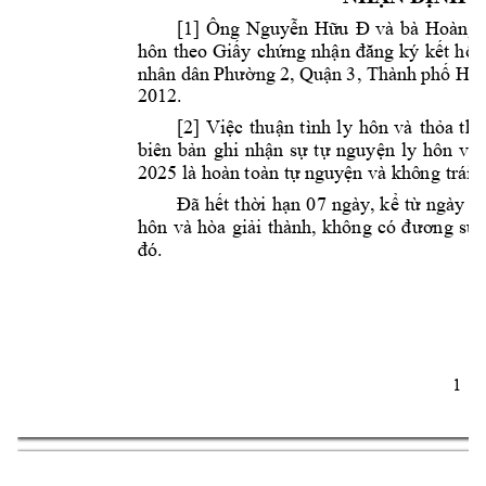
[1] 
Ông 
Nguyễn 
Hữu 
Đ
và 
bà 
Hoàng 
hôn 
theo 
Giấy
chứng
nh
ận 
đ
ăng 
ký
kết 
hôn
nhân dâ
n P
hường 
2, Quận 
3, Thành 
phố Hồ 
2012. 
[2] 
Việc 
thuận 
tình 
ly 
hôn 
và 
thỏa 
thu
biên 
bản 
ghi 
nhận 
sự 
t
ự 
nguyện 
ly 
hôn 
và 
2025 là hoàn 
t
oàn tự ngu
y
ện và khô
n
g trái 
p
Đã 
hết 
thời 
hạn 
0
7 
ngày, 
kể 
t
ừ 
ngày 
lậ
hôn 
và 
hòa 
giải 
thành, 
không 
có 
đ
ương 
sự 
. 
đó
1 