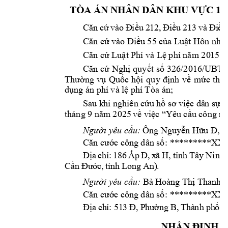
-
TÒA ÁN NHÂN DÂN KHU VỰC 1 
Că
n 
cứ
 v
ào
 Đ
iều
 2
12
, 
Điề
u 
21
3 
và 
Đi
ều
Căn cứ vào Điều 
55 của Luật Hôn nhâ
Căn cứ Luật Phí 
và 
Lệ phí năm 20
1
5;
Căn 
cứ 
Nghị 
quyết 
số 
326/2016/UBT
Thường 
vụ 
Quốc 
hội 
q
uy 
định 
về 
mức 
thu,
dụng án phí 
v
à lệ phí 
T
òa án;
Sau k
hi
nghiên cứu 
hồ sơ 
việc dâ
n sự 
t
tháng 9 năm 
2
025
về việc “Y
êu cầu công nh
, 
Người yêu cầu: 
Ô
ng Nguyễ
n Hữu Đ
: ********
*XX
Căn cước công 
dân số
, t
nh
Tây 
Ninh 
Đị
a 
ch
ỉ:
1
86
Ấ
p 
Đ, 
x
ã 
H
ỉ
Lo
ng 
An)
. 
Cầ
n 
Đư
ớc
, 
tỉnh 
B
Người yêu cầu:
Bà 
Hoàng Thị Thanh 
: ********
*XX
Căn cước công 
dân số
: 
51
3 
Đị
a 
ch
ỉ
Đ,
 P
hư
ờn
g 
B, 
Thà
nh
 ph
ố 
H
NHẬN ĐỊNH C