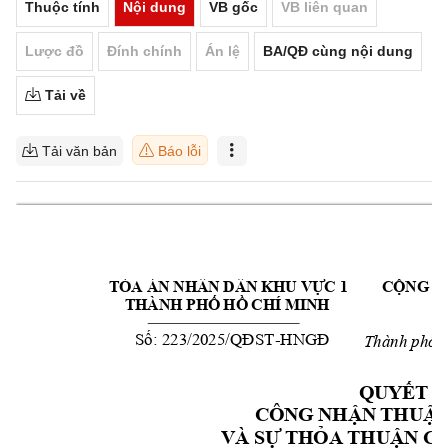
Thuộc tính
Nội dung
VB gốc
VB liên quan
Lược đồ
Đính chính
Án lệ
BA/QĐ cùng nội dung
Tải về
Tải văn bản
Báo lỗi
TÒA ÁN NHÂN DÂN KHU VỰC 1
CỘNG H
THÀNH PHỐ HỒ CHÍ MINH
-
Số:
223/2025/QĐST
HNGĐ
Thành phố 
QUYẾT Đ
CÔNG NHẬN THUẬN 
VÀ SỰ THỎA THUẬN CỦ