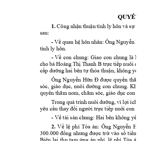
QUYẾT 
1.
Công 
nhận 
thuận 
tình 
ly 
hôn 
và 
sự 
th
sau: 
- 
Về 
quan 
hệ 
hôn 
nhân: 
Ông 
Nguyễn 
H
tình ly hôn. 
- 
: 
Giao 
Về 
con 
chung
con 
chung 
là 
Ng
cho 
b
T
hanh B 
à 
Hoàng 
Thị 
trực 
tiếp 
nuôi 
dư
cấp dưỡng hai 
bên tự thỏa thuận, k
hông yêu
Ông 
Nguyễn 
Hữu 
Đ
được 
q
uyền 
thăm
sóc, 
giáo 
dục, 
nuôi 
dưỡng 
con 
chung. 
Khô
quyền thăm n
om, chăm sóc, giáo dục co
n
 c
Trong 
quá 
trình 
nuôi 
dưỡng, 
vì 
lợi 
ích 
c
yêu cầu thay 
đổi người trực tiếp nuô
i con h
- 
Về tài sản ch
ung: Hai bên không yê
u
2.
V
ề 
lệ 
phí 
Tòa 
án: 
Ông 
Nguyễn 
Hữ
300.000 
đồng 
nhưng 
được 
t
rừ 
vào 
số 
tiền 
t
Biên 
lai 
thu 
t
ạm 
ứng 
án 
phí, 
lệ 
phí 
Tòa 
án 