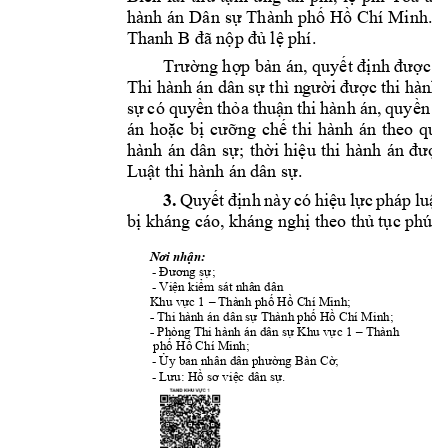
hành 
án 
Dân 
sự 
Thành 
phố 
Hồ 
Chí Minh. 
Ô
Thanh B 
đã nộp 
đủ lệ phí. 
Trường hợp bản án, quyết định được th
Thi hà
nh
án dân 
sự thì n
gười được 
thi hành 
sự 
có
quyền 
thỏa 
thuận 
thi 
hành 
án, 
quyền 
y
án 
hoặc 
bị 
cưỡng 
chế 
thi 
hành 
án 
theo 
quy
hành 
án 
dân 
s
ự; 
thời 
hiệu 
thi 
h
ành 
án 
được
Luật thi hành á
n dân sự.
3.
Quyết 
định 
n
ày 
có 
hiệu 
lực 
pháp
luật 
bị kháng cáo, 
kháng nghị theo thủ 
tục phúc 
Nơi nhận:
- 
Đư
ơn
g sự; 
- 
Viện kiểm
 sát nhân dân 
; 
Khu vực 1
Thành phố Hồ Chí Min
h
–
- 
Thi hành án d
ân sự Thành phố Hồ Chí Min
h;
-
Thành 
Phòng Thi h
ành án dân sự Khu vực 
1 –
phố
Hồ Chí Minh; 
- 
; 
Ủy ban nh
ân dân phường 
Bàn Cờ
- 
Lưu: Hồ sơ v
iệc dân sự.