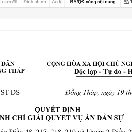
Lược đồ
Đính chính
Án lệ
BA/QĐ cùng nội dung
T