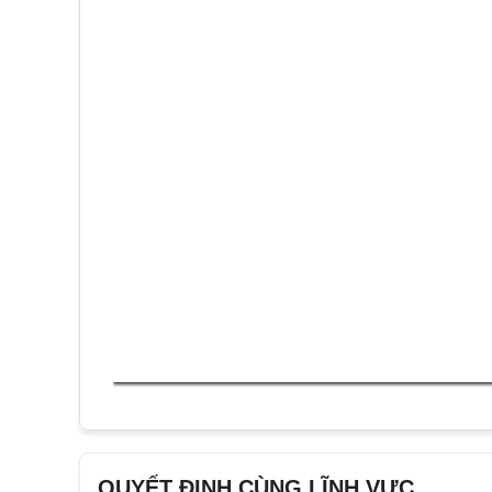
QUYẾT ĐỊNH CÙNG LĨNH VỰC