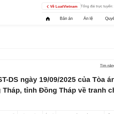
Tổng đài trực tuyến:
Về LuatVietnam
Bản án
Án lệ
Quyế
Tìm nân
ST-DS ngày 19/09/2025 của Tòa á
 Tháp, tỉnh Đồng Tháp về tranh 