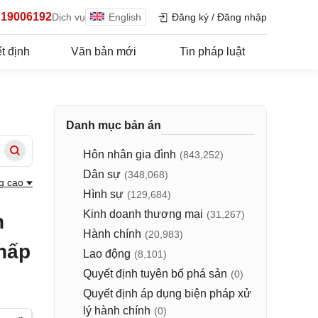
19006192
Dịch vụ
English
Đăng ký
/
Đăng nhập
t định
Văn bản mới
Tin pháp luật
Danh mục bản án
Hôn nhân gia đình
(843,252)
Dân sự
(348,068)
g cao
Hình sự
(129,684)
Kinh doanh thương mại
(31,267)
n
Hành chính
(20,983)
chấp
Lao động
(8,101)
Quyết định tuyên bố phá sản
(0)
Quyết định áp dụng biện pháp xử
lý hành chính
(0)