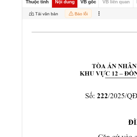
Thuộc tính
Nội dung
VB gốc
VB liên quan
Tải văn bản
Báo lỗi