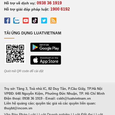
0938 36 1919
Hỗ trợ về dịch vụ:
1900 6192
Hỗ trợ giải đáp pháp luật:
TẢI ỨNG DỤNG LUATVIETNAM
Quét mã QR code để cài đặt
Trụ sở: Tầng 3, Toà nhà IC, 82 Duy Tân, P.Cầu Giấy, TP.Hà Nội
VPĐD: 648 Nguyễn Kiệm, Phường Đức Nhuận, TP. Hồ Chí Minh
Điện thoại: 0938 36 1919 - Email:
cskh@luatvietnam.vn
Liên hệ quảng cáo; quyền tác giả và các quyền liên quan:
thuybt@incom.vn
Văn Bản Pháp Luật
|
Luật Doanh nghiệp
|
Luật Đất đai
|
Luật