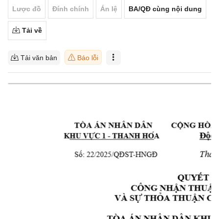
Lược đồ
Đính chính
Án lệ
BA/QĐ cùng nội dung
Tải về
Tải văn bản
Báo lỗi