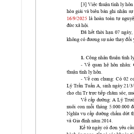
[3] 
Vi
c thu
n tình l
y hôn 
ệ
ậ
hòa 
gi
i 
và 
biê
n 
b
n 
ghi 
nh
n 
s
ả
ả
ậ
ự
16/9
/20
25
là 
hoàn
toàn 
t
nguy
ự
c xã h
i.
đứ
ộ
t 
th
i 
h
n 
07 
ng
ày, 
Đã 
hế
ờ
ạ
s
i 
không có đương 
ự
nào
 tha
y
 đổ
1. 
Công nhận thuận tìn
h l
- 
Về 
q
uan 
hệ 
hôn 
nhâ
n: 
thu
n tình l
y hôn. 
ậ
- 
Có 
02
c
Về 
con 
chung: 
Lý Tr
n 
T
u
n A,
 sinh 
ngà
y 21/3
ầ
ấ
cho ch
Tr
tr
c ti
ị
ự
ếp chă
m sóc, nu
A 
Về cấp
dưỡng:
Lý 
Trư
nuôi 
con 
mỗi 
t
háng 
5.000.000 
đ
Nghĩa 
vụ 
cấp 
dưỡng 
chấ
m 
dứt 
t
và Gia đình năm 2014.
K
 t
y
êu 
c
ể
ừ
ng
ày có
 đơ
n 
ầ