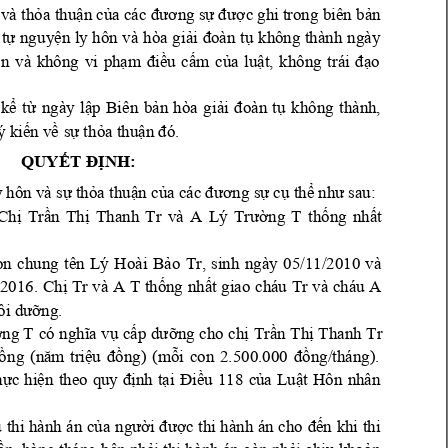
và th
a 
thu
n c
c ghi trong 
biên b
n 
ỏ
ậ
ủa cá
c đương sự
đượ
ả
t
ngu
y
n 
ly 
hôn 
v
à 
hòa 
gi
không 
thành
ngày 
ự
ệ
ải 
đoàn 
t
ụ
n 
v
à 
không 
vi 
ph
u 
c
m 
c
a 
lu
o 
ệ
ạm 
điề
ấ
ủ
ật, 
không 
trái 
đạ
k
t
ngày 
l
p 
Biê
n 
b
n 
thành
, 
ể
ừ
ậ
ả
hòa 
g
iải 
đoàn 
tụ
không 
ý ki
n v
s
th
a 
thu
ế
ề
ự
ỏ
ận đó.
QUYẾT ĐỊNH:
y hôn và sự thỏa th
uận của các đươn
g sự cụ thể như sau: 
Ch
Tr
n 
Th
Thanh 
Tr 
và 
A 
ng 
T 
th
ng 
nh
t 
ị
ầ
ị
Lý 
Trườ
ố
ấ
on 
chung 
tên 
Lý 
Ho
ài 
B
o 
Tr, 
sinh 
ngà
y 
0
5/11/2010 
và 
ả
/2016
. 
Ch
Tr
và 
A T 
th
ng 
nh
t 
giao 
cháu 
Tr
và 
cháu 
A 
ị
ố
ấ
ng.
ôi dưỡ
ờng T
có 
nghĩa 
vụ 
cấp 
dưỡng
cho
 chị
Trần 
Thị 
Thanh 
Tr
ồ
ng 
(năm 
triệu 
đồng) 
(
mỗi 
con 
2.500.000 
đồng/tháng).
hực 
hiện 
theo 
quy 
định 
tại 
Điều 
118 
của 
Luật 
Hôn 
nhân 
u 
thi 
hành 
án
 c
n
 khi
 thi
ủa
người 
được 
thi 
hành 
án 
cho 
đế