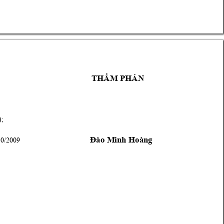
THẨM PHÁN
; 
)
10/20
09
Đào Minh Hoàng