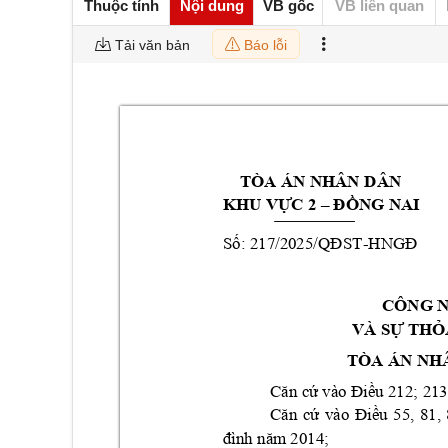
Thuộc tính
Nội dung
VB gốc
VB liên quan
Tải văn bản
Báo lỗi
TÒA ÁN NHÂN D
ÂN 
KHU VỰC 2 –
ĐỒN
G NAI
: 
217/2025
-
Số
/QĐST
HNGĐ 
CÔNG 
VÀ SỰ THỎ
TÒA ÁN NH
Căn cứ vào Điều 212; 
213
55, 
81, 
Căn 
cứ 
vào 
Điều
; 
đình
năm 2014