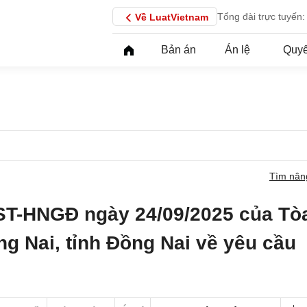
Tổng đài trực tuyến:
Về LuatVietnam
Bản án
Án lệ
Quyế
Tìm nân
ST-HNGĐ ngày 24/09/2025 của Tò
ng Nai, tỉnh Đồng Nai về yêu cầu