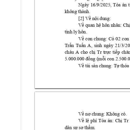
Ngày 
16/9/2025, 
Tòa 
á
n 
t
không thành.  
[2] V
 n
i dung: 
ề
ộ
V
 quan 
h
 h
ôn nhân: 
Ch
ề
ệ
ị
tình ly hôn. 
V
con 
chung: 
Có 
02 
c
on
ề
Tr
n 
Tu
n 
A, 
sinh 
ngày 
21/3/2
0
ầ
ấ
cháu
A 
cho 
ch
Tr
tr
c 
ti
ị
ự
ếp 
chă
ng (m
5.000.000 đồ
ỗi con 2.500.
V
tài s
n chung
: T
th
a
ề
ả
ự
ỏ
V
 n
chung
: 
Không 
có. 
ề
ợ
V
l
phí 
Tòa 
án: 
Ch
Tr
ề
ệ
ị
dân s
m.
ự
sơ thẩ