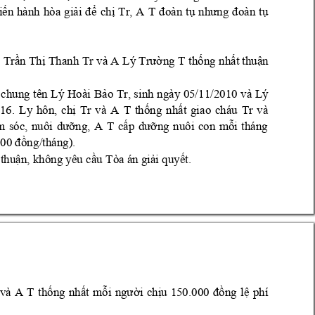
i
n 
hành 
hòa 
gi
ch
Tr
, 
A 
T 
ế
ải 
để
ị
đoàn 
tụ
n
hưng 
đoàn 
t
ụ
Tr
n Th
 Thanh
 Tr 
và A 
ng T
th
ng 
nh
t thu
n 
ầ
ị
Lý Trườ
ố
ấ
ậ
 
chung 
tên 
Lý 
Hoài 
B
o 
Tr, 
sinh 
ngà
y 05/1
1/2010 
và 
Lý 
ả
16. 
L
y 
hôn, 
ch
Tr
và
A 
T 
th
ng 
n
h
t 
giao 
cháu
Tr
và 
ị
ố
ấ
ng, 
A 
T 
c
ng
nuôi 
con 
m
i 
tháng 
m 
sóc, 
nuôi 
dưỡ
ấ
p 
dưỡ
ỗ
n
g/tháng).
000 đồ
 thu
n, k
hông yêu c
u Tòa án gi
i qu
y
t.
ậ
ầ
ả
ế
và 
A 
T 
th
ng 
nh
t 
m
i 
ch
ng 
l
phí 
ố
ấ
ỗi 
ngườ
ịu 
150.00
0 
đồ
ệ