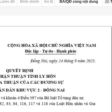
Lược đồ
Đính chính
Án lệ
BA/QĐ cùng nội dung
T
CỘNG
HÒA XÃ 
HỘI CHỦ NGHĨA 
VIỆT NAM
- 
- 
Độc lập 
Tự do 
Hạnh phúc
, ngày 24 tháng 9
25.
Đồng Na
i
năm 20
QUYẾT ĐỊNH
NHẬN THUẬ
N TÌNH LY HÔN
A THUẬ
N
CỦA CÁC ĐƯ
ƠNG SỰ
ÂN DÂ
N 
- 
KHU VỰC 2 
ĐỒNG NAI
 và khoản 4 Điều 3
97 của Bộ luật Tố tụng 
dân sự;
82, 
8
3, 
84, 
116,
117 
và 
118
của 
Luật 
Hôn 
nhân 
và 
Gia