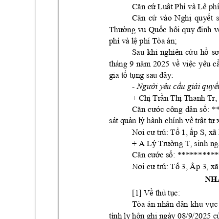
Lu
t Phí và L
Căn cứ
ậ
ệ
ph
vào 
Ngh
qu
y
t 
Căn 
cứ
ị
ế
ng 
v
Qu
c 
h
i 
nh 
v
Thư
ờ
ụ
ố
ộ
qu
y
đị
phí và l
 phí Tòa án;
ệ
Sau 
khi 
nghiên 
cứ
u
hồ
sơ
tháng 
9 
25
năm 
20
về 
việc 
yêu 
c
: 
gia tố tụng sau đâ
y
- 
i yêu c
u gi
i quy
Ngư
ờ
ầ
ả
ế
+ Ch
Tr
n Th
 Tha
nh Tr,
ị
ầ
ị
c 
công 
dân 
s
: 
*
Căn 
cướ
ố
s
át qu
n lý hành chính 
v
tr
t t
 
ả
ề
ậ
ự
 1, 
p 
S, xã 
Nơi cư trú: Tổ
ấ
+ A 
ng T, sin
h ng
Lý Trư
ờ
c s
: ******
****
Căn cướ
ố
 3, 
p 
3, xã
Nơi cư trú: Tổ
Ấ
NH
[1] V
th
 t
c: 
ề
ủ
ụ
Tòa 
án 
nhân 
dân
khu 
v
c
ự
tình ly hôn ghi ngà
y 08/9
/2025 
c