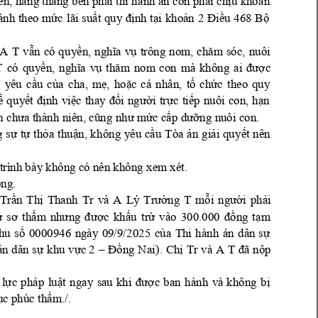
n, hàn
g tháng 
bên ph
i
 thi hà
nh án 
còn ph
i 
ch
u kho
n 
ề
ả
ả
ị
ả
ành 
theo 
m
c
lãi 
su
nh 
t
i 
kho
u 
468 
B
ứ
ất 
quy 
đị
ạ
ản 
2 
Điề
ộ
A 
T 
v
n 
có 
qu
y
ẫ
ền, 
nghĩa 
vụ
trông 
no
m, 
chă
m 
sóc, 
nuôi 
T 
có 
qu
y
c 
ền, 
nghĩa 
vụ
thăm 
nom 
con 
mà 
không 
ai 
đượ
 
yêu 
c
u 
c
a
cha, 
m
, 
ho
c 
cá 
nhâ
n, 
t
ch
c
theo 
qu
y 
ầ
ủ
ẹ
ặ
ổ
ứ
qu
y
nh 
vi
i 
tr
c 
ti
p 
nuôi 
con, 
h
n 
ể
ết 
đị
ệc 
tha
y 
đổi 
ngườ
ự
ế
ạ
c c
ng nuôi con. 
n chưa thàn
h niên, cũng 
như mứ
ấ
p dưỡ
t
th
a
thu
n, 
k
hông 
yêu 
c
u
Tòa 
án 
gi
i 
qu
y
t 
nên 
 
sự
ự
ỏ
ậ
ầ
ả
ế
trình bà
y không có nên không 
xem xét.
ông.
Tr
n 
Th
Thanh 
Tr 
và 
A 
ng 
T 
m
i 
ph
i 
ầ
ị
Lý 
Trườ
ỗi 
ngườ
ả
m 
3
ự
sơ 
thẩ
nhưng 
được 
khấu 
trừ 
vào 
00.000 
đồng 
tạ
m 
thu
00
00946 
ngà
y 
09/9/2
025 
ành 
án 
dâ
số 
của 
Thi 
h
n 
sự
. 
Tr
và 
A 
T 
án
 dân
 sự
khu 
vực 2
–
Đồng
 Nai
)
Chị
đã 
nộp 
 
l
c 
pháp 
lu
c 
ban 
hành 
và 
không 
b
ự
ật 
ngay 
sau 
khi 
đượ
ị
c phúc t
h
m./.
ụ
ẩ