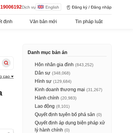
19006192
Dịch vụ
English
Đăng ký
/
Đăng nhập
t định
Văn bản mới
Tin pháp luật
Danh mục bản án
Hôn nhân gia đình
(843,252)
Dân sự
(348,068)
g cao
Hình sự
(129,684)
Kinh doanh thương mại
(31,267)
a
Hành chính
(20,983)
Lao động
(8,101)
Quyết định tuyên bố phá sản
(0)
Quyết định áp dụng biện pháp xử
lý hành chính
(0)