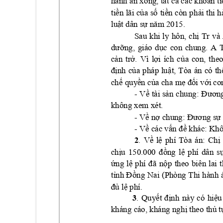
hành án x
ong, t
t c
 cá
c kho
n 
ti
ấ
ả
ả
ti
n 
lãi 
c
a 
s
ti
n 
còn 
ph
i 
thi 
h
ề
ủ
ố
ề
ả
lu
t dân s
ậ
ự
năm 2015.
Sau 
khi 
l
y 
hôn, 
ch
Tr
và 
ị
ng, 
giáo 
d
c 
con 
chung. 
A 
dưỡ
ụ
c
n 
tr
. 
Vì 
l
i 
ích 
c
a 
con, 
th
eo
ả
ở
ợ
ủ
nh 
c
a 
pháp 
lu
t, 
Tòa 
án 
có 
th
đị
ủ
ậ
ch
 quy
n c
a cha 
m
i v
ế
ề
ủ
ẹ
đố
ới co
- 
V
tài 
s
n 
chung
ề
ả
: 
Đương
không xem xét. 
- V
 n
 chung:
ề
ợ
Đươ
ng sự
- 
Về các vấn đề khác: Kh
2
. 
phí 
Tòa 
án
: 
Ch
Về 
lệ
ị
ch
u 
150
ng 
l
phí 
dân 
s
ị
.000 
đồ
ệ
ng 
ã 
ên 
lai
ứ
lệ
phí
đ
nộp 
theo
bi
(
tỉnh Đ
ồng 
Nai
Phòng 
Thi 
hàn
h 
 phí. 
đủ
lệ
3
. 
Qu
y
nh 
này 
có 
hi
u
ết 
đị
ệ
kháng cáo, kháng ngh
theo th
 t
ị
ủ