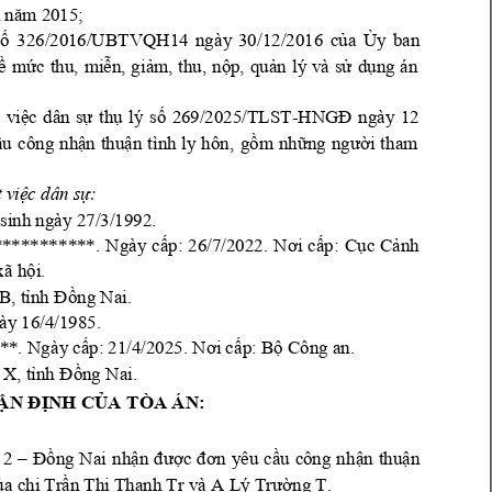
í năm 2015;
s
326/2016/UBTVQH14 
ngà
y 
30
/12/2016 
c
a 
y 
ban 
ố
ủ
Ủ
m
c 
thu, 
mi
n, 
gi
m, 
thu, 
n
p, 
qu
n 
lý 
và 
s
d
ng 
án
ề
ứ
ễ
ả
ộ
ả
ử
ụ
269/2025/TLST
-
12
 
việc
dân 
sự
thụ 
lý 
số
HNGĐ 
ngà
y
, 
ầu 
c
ông 
nhận 
thuận 
tì
nh 
l
y 
hôn
gồm 
những 
ngư
ời 
th
am 
t vi
c dân s
: 
ệ
ự
 sinh ngà
y 27/3/1992. 
********
***. 
Ngà
y
c
p: 
C
c 
C
nh 
ấp: 
26/7/2022. 
Nơi 
cấ
ụ
ả
xã h
i.
ộ
B, t
ng Nai. 
ỉnh Đ
ồ
à
y 16/4/1985. 
**. Ngà
y c
p: B
 Công an.
ấp: 21/4/2025. Nơi c
ấ
ộ
 X, t
ng Na
i.
ỉnh Đ
ồ
: 
ẬN ĐỊNH CỦA T
ÒA ÁN
 
2 
ng 
Nai 
nh
n 
c 
u 
côn
g 
nh
n 
thu
n 
–
Đồ
ậ
đư
ợ
đơn
yêu 
cầ
ậ
ậ
a 
ch
Tr
n Th
Thanh Tr
 và A 
ng T.  
ủ
ị
ầ
ị
Lý Trư
ờ