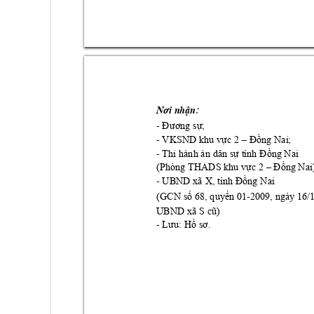
: 
Nơi nhận
- 
; 
Đương sự
- VKSND 
; 
k
hu vực 2 –
Đồng
 Nai
- T
hi hành án dân 
sự tỉnh Đồng
 Nai
(Phòng THADS k
hu vực 2 –
Đồng
 Nai
- 
UBND 
xã X
, tỉnh Đồng Nai
68, 
-
2009, ngày
 16/
(GCN số 
quyển 01
UBND xã S 
cũ)
- 
: 
s
.
Lưu
Hồ 
ơ