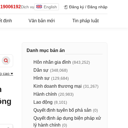
19006192
Dịch vụ
English
Đăng ký
/
Đăng nhập
t định
Văn bản mới
Tin pháp luật
Danh mục bản án
Hôn nhân gia đình
(843,252)
Dân sự
(348,068)
g cao
Hình sự
(129,684)
Kinh doanh thương mại
(31,267)
n
Hành chính
(20,983)
ồng
Lao động
(8,101)
Quyết định tuyên bố phá sản
(0)
Quyết định áp dụng biện pháp xử
lý hành chính
(0)