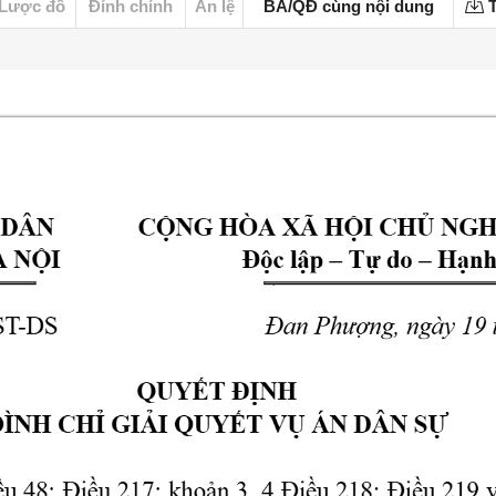
Lược đồ
Đính chính
Án lệ
BA/QĐ cùng nội dung
T