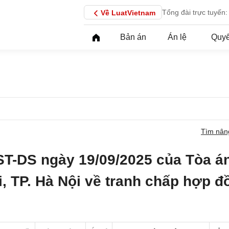
Tổng đài trực tuyến:
Về LuatVietnam
Bản án
Án lệ
Quyế
Tìm nân
ST-DS ngày 19/09/2025 của Tòa á
i, TP. Hà Nội về tranh chấp hợp đ