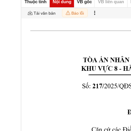
Thuộc tính
Nội dung
VB gốc
VB liên quan
Tải văn bản
Báo lỗi