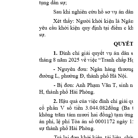
tụng dân sự;
Sau khi nghiên cứ
u hồ sơ v
ụ án dân s
Xét 
thấy: 
Người 
khởi 
k
iện 
là 
Ngân 
h
yêu 
cầu 
khở
i 
kiện 
quy 
định 
tại 
điểm 
c 
kho
sự
. 
QUYẾT Đ
1. 
Đình 
chỉ 
giải 
quy
ết 
vụ 
á
n 
dân 
s
ự 
tháng 8 
năm 202
5 
về 
việc “Tranh chấ
p Hợp
- 
Nguyên 
đơn: 
Ngân
hàng 
thương 
đường 
L
, phường 
Đ, thành phố 
Hà Nội
.
- 
Bị 
đơn: 
Anh 
Phạm 
Văn 
T
, 
sinh 
nă
H
, thành phố 
Hải Phòng.
2. 
Hậu quả của việc đình chỉ gi
ải quy
cổ 
phần 
V
số 
tiền
3.044.082
đồng
(
Ba 
tri
không 
trăm 
t
ám 
mươi 
h
ai
đồng) 
tạm 
ứng 
á
án 
p
hí, 
lệ 
phí 
Tòa 
án 
số 
0001172 
ngày 
15 
sự
thành p
hố Hải Phòng
. 
Trả 
lại 
đơn 
khởi 
kiện, 
tài 
liệu, 
chứng