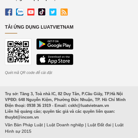
TẢI ỨNG DỤNG LUATVIETNAM
Quét mã QR code để cài đặt
Trụ sở: Tầng 3, Toà nhà IC, 82 Duy Tân, P.Cầu Giấy, TP.Hà Nội
VPĐD: 648 Nguyễn Kiệm, Phường Đức Nhuận, TP. Hồ Chí Minh
Điện thoại: 0938 36 1919 - Email:
cskh@luatvietnam.vn
Liên hệ quảng cáo; quyền tác giả và các quyền liên quan:
thuybt@incom.vn
Văn Bản Pháp Luật
|
Luật Doanh nghiệp
|
Luật Đất đai
|
Luật
Hình sự 2015