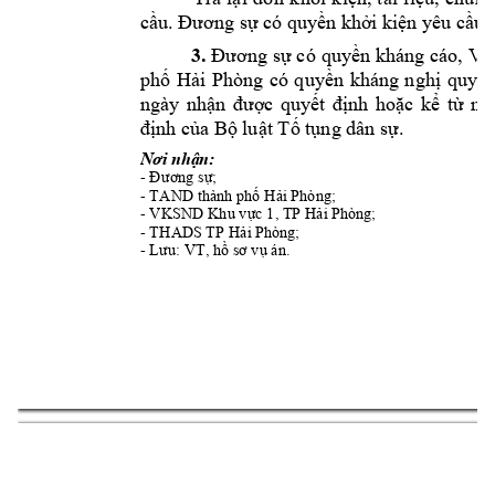
cầu. Đương sự c
ó quyền khở
i kiện yêu cầ
u 
3.
Đương 
sự có
 quyền k
háng cáo, 
Vi
phố
Hả
i 
Phòng 
có 
quyền 
khán
g 
nghị 
quyết
ngày 
nhận 
được 
quyết 
định 
hoặc 
k
ể 
từ 
ng
định của Bộ 
luật Tố tụng dân 
sự
. 
Nơi nhận
: 
- 
Đương sự;
- 
TAND
 thành phố Hải Phòng;
- VKSN
D 
Khu vực 1, TP Hải Phòn
g
; 
- THAD
S 
TP Hải Phòng
; 
- L
ưu
: VT, h
ồ sơ vụ 
án
.