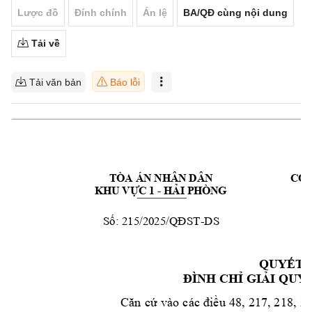
Lược đồ
Đính chính
Án lệ
BA/QĐ cùng nội dung
Tải về
Tải văn bản
Báo lỗi
TÒA ÁN NHÂN DÂN 
CỘN
KHU VỰC 1 
- 
HẢI PHÒNG
Số: 
215/2025
/QĐ
ST
-
DS
H
QUYẾT 
ĐÌNH CHỈ GI
ẢI QUY
Căn 
cứ 
vào 
các 
điều 
48, 
217, 
218, 
21