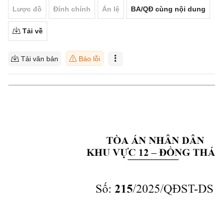
Lược đồ
Đính chính
Án lệ
BA/QĐ cùng nội dung
Tải về
Tải văn bản
Báo lỗi