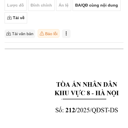
Lược đồ
Đính chính
Án lệ
BA/QĐ cùng nội dung
Tải về
Tải văn bản
Báo lỗi