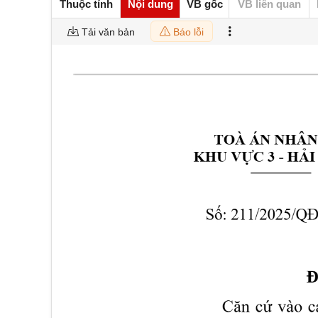
Thuộc tính
Nội dung
VB gốc
VB liên quan
Tải văn bản
Báo lỗi