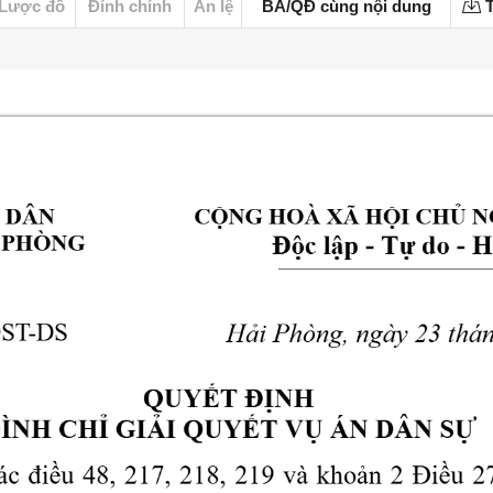
Lược đồ
Đính chính
Án lệ
BA/QĐ cùng nội dung
T