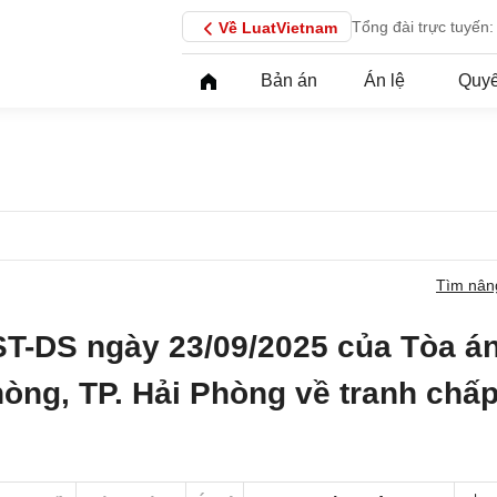
Tổng đài trực tuyến:
Về LuatVietnam
Bản án
Án lệ
Quyế
Tìm nân
ST-DS ngày 23/09/2025 của Tòa á
hòng, TP. Hải Phòng về tranh chấ