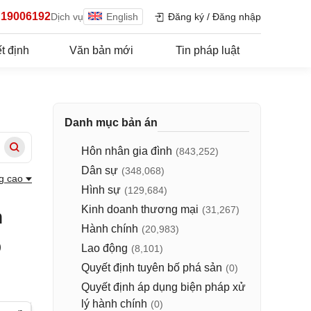
19006192
Dịch vụ
English
Đăng ký
/
Đăng nhập
t định
Văn bản mới
Tin pháp luật
Danh mục bản án
Hôn nhân gia đình
(843,252)
Dân sự
(348,068)
g cao
Hình sự
(129,684)
Kinh doanh thương mại
(31,267)
n
Hành chính
(20,983)
p
Lao động
(8,101)
Quyết định tuyên bố phá sản
(0)
Quyết định áp dụng biện pháp xử
lý hành chính
(0)