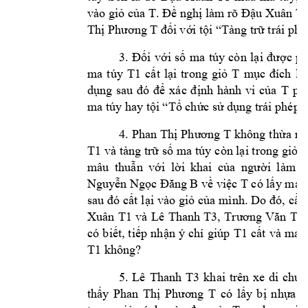
vo giỏ của 
T
. Đề 
nghị lm rõ Đậu Xuân T
Thị Phương 
T
đối với tội “Tn
g trữ trái phé
3. 
Đối 
v
ới 
số 
ma 
túy 
cò
n 
lại 
đ
ược 
ph
ma 
t
úy 
T1
cất 
lại 
trong 
giỏ 
T 
mục 
đích 
l
dụng 
sau 
đó 
để 
xác 
định 
hnh 
vi 
của 
T
ph
ma túy hay t
ội “Tổ chức sử dụ
ng trái phép 
c
4. 
Phan 
Thị 
Ph
ương T
không 
th
ừa 
nh
T1
v 
tng trữ 
số 
ma túy 
còn lại trong 
giỏ x
mâu 
thuẫn 
với 
lời 
khai 
của 
người 
lm 
c
Nguyễn Ngọc Đăng 
B
về việc 
T 
có lấy ma 
sau 
đó cất 
lại 
vo 
giỏ của 
mình. 
Do 
đó, 
cần
Xuân 
T1 
và 
Lê 
Than
h 
T3
, 
Trương 
Văn 
T2
,
có 
b
iết, 
tiếp 
nhận 
ý 
chí 
giúp 
T1
cất 
v 
man
T1
 khôn
g? 
5. 
Lê 
Thanh 
T
3 
khai 
trên 
xe 
di 
chuy
thấy 
Phan 
Thị 
Phương 
T
có 
lấy 
b
ị 
nhựa 
c