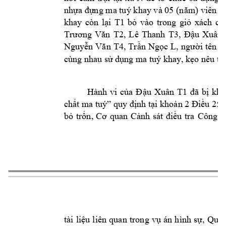
nhựa đựng ma tuý k
hay v 05 
(năm) viên m
khay 
còn 
lại 
T1
bỏ 
vo 
trong 
giỏ 
x
ách 
củ
Trương 
Văn 
T2
, 
Lê 
Thanh 
T3
, 
Đậu 
Xuân 
Nguyễn 
Văn 
T4
, 
Trần 
Ngọc 
L, 
người 
tên 
B
cùng nhau sử
 dụng ma tuý kha
y, kẹo nêu tr
ê
Hnh 
vi 
của 
Đ
ậu 
Xuân 
T1
đã 
bị 
khở
chất ma tuý” quy định tại khoản 2 Điều 255
bỏ 
trốn, 
Cơ 
quan 
Cả
nh 
sát 
điều 
tra 
Công 
a
ti 
liệu 
liên 
quan 
trong 
vụ 
án 
h
ình 
sự, 
Quyế