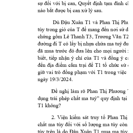
sự 
đối 
với 
bị 
can, 
Quyết 
định 
tạm 
đình 
chỉ
no bắt được b
ị can xử lý sau.
Dù 
Đậu 
Xuân 
T1
và 
Phan 
Thị 
Phươ
túy 
trong 
giỏ 
của 
T 
để 
mang 
đến 
n
ơi 
sử 
dụ
chứng gồm 
Lê 
Thanh T3
, 
Trương Văn 
T2
, 
đường đi 
T 
có lấy bị nhựa chứa ma tu
ý được
đã 
mua 
trước 
đó 
đưa 
l
ên 
cho 
mọi 
người 
xe
biết, 
tiếp 
nhận 
ý 
chí 
của 
T1
v 
đồng 
ý 
cất 
đến 
địa 
điểm 
cắm 
trại 
đ
ể 
T1
tổ
chức 
sử 
dụ
giữ 
vai 
trò 
đồng 
p
hạm 
với 
T1
trong 
việc 
“T
ngày 19/3/2
024. 
Đề 
nghị 
lm 
rõ 
Phan 
T
hị 
Phương 
T
dụng 
trái 
phép 
chất 
ma 
tuý” 
quy 
định 
tại 
Đ
T1
 khôn
g? 
2. 
Viện 
kiểm 
sát 
truy 
tố 
Phan 
Thị 
P
chất 
ma 
túy 
đối 
với 
số 
lượng 
ma 
túy 
còn 
lạ
túy 
trên 
là 
do 
Đậu 
Xuân 
T1
mua 
ma 
túy, 
s