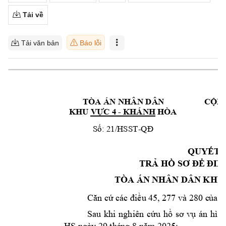
Tải về
Tải văn bản
Báo lỗi
TÒA ÁN NHÂN DÂ
N 
CỘNG
KHU 
VỰC 4 
- KHÁN
H 
HÒA
Số: 21/HSST
-
QĐ
______ 
QUYẾT 
TRẢ HỒ SƠ ĐỂ Đ
IỀ
TÒA ÁN NH
ÂN DÂN KHU
Căn cứ các điều 
45, 277 v
280 c
ủa B
Sau 
khi 
nghiên 
cứu 
hồ 
sơ 
vụ 
án 
hình
HS ngy 29 thá
ng 8 năm 2
025;