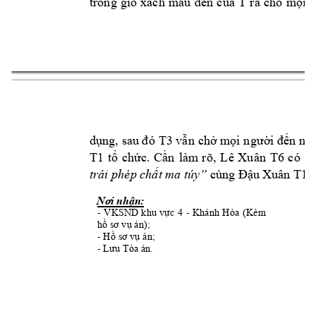
trong 
giỏ 
xách 
mu 
đen 
của 
T 
ra 
cho 
mọi 
n
dụng, sau đó 
T3
vẫn 
chở mọi n
gười đến nơi
T1
tổ 
chức. 
Cần
lm 
rõ, 
Lê 
Xuân 
T6 
có 
đồ
trái phép chất 
ma túy”
 cùng 
Đậu X
uân T1
 
Nơi nhận:
- 
VKSND 
khu 
vực 
4 
- 
Khánh 
Hòa 
(Kèm 
hồ sơ vụ án);
- 
Hồ sơ vụ án;
- 
Lưu Tòa án.