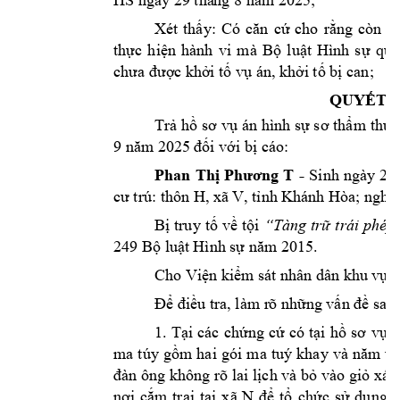
Xét 
thấy: 
Có 
căn 
cứ 
cho 
rằng 
còn 
c
thực 
hiện 
hnh 
vi 
m 
Bộ 
luật 
Hình 
s
ự 
quy
chưa được khở
i tố vụ án, khở
i tố bị can;
QUYẾT Đ
Trả 
hồ sơ 
vụ 
án hình 
sự s
ơ thẩm 
thụ 
9 năm 2025 
đối với bị cá
o: 
Phan 
Thị 
Phương 
T
- 
Sinh 
ngy 
2
7
cư trú: 
thôn H, 
xã 
V, tỉnh K
hánh Hòa
; ngh
ề
Bị 
truy 
tố 
về 
tội 
“Tàng trữ 
trái phép 
249 Bộ luậ
t Hình sự năm 20
15.
Cho Viện kiểm s
át nhân dân khu 
vực 
Để điều tra, lm r
õ nhữn
g vấn đề sau 
1. 
Tại
các 
chứng 
cứ 
có 
tại
hồ 
sơ 
vụ 
á
ma 
túy 
gồm 
hai 
gói 
ma 
t
uý 
khay 
v 
năm 
vi
đn ông không rõ lai l
ịch v bỏ vo giỏ xác
nơi 
cắm 
trại 
tại 
xã 
N 
để 
tổ 
chức 
sử 
dụng. 