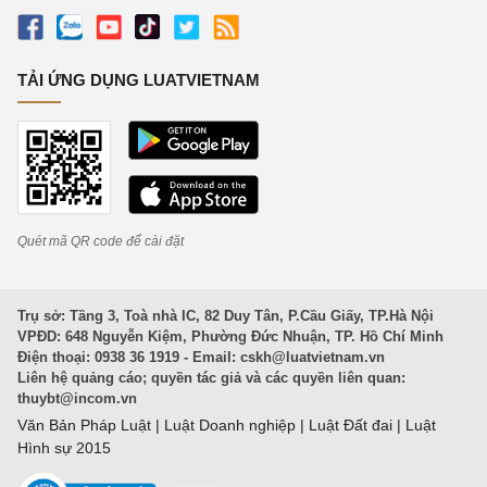
TẢI ỨNG DỤNG LUATVIETNAM
Quét mã QR code để cài đặt
Trụ sở: Tầng 3, Toà nhà IC, 82 Duy Tân, P.Cầu Giấy, TP.Hà Nội
VPĐD: 648 Nguyễn Kiệm, Phường Đức Nhuận, TP. Hồ Chí Minh
Điện thoại: 0938 36 1919 - Email:
cskh@luatvietnam.vn
Liên hệ quảng cáo; quyền tác giả và các quyền liên quan:
thuybt@incom.vn
Văn Bản Pháp Luật
|
Luật Doanh nghiệp
|
Luật Đất đai
|
Luật
Hình sự 2015