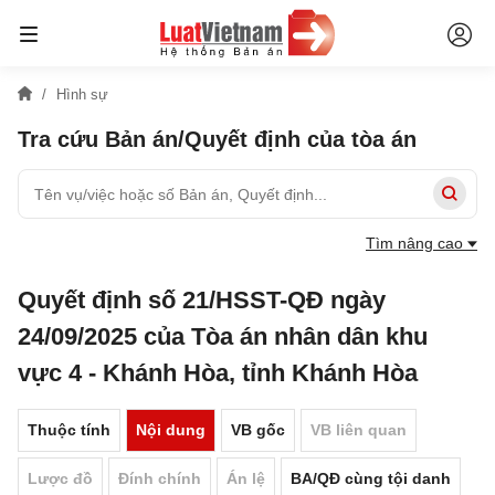
Hình sự
Tra cứu Bản án/Quyết định của tòa án
Tìm nâng cao
Quyết định số 21/HSST-QĐ ngày
24/09/2025 của Tòa án nhân dân khu
vực 4 - Khánh Hòa, tỉnh Khánh Hòa
Thuộc tính
Nội dung
VB gốc
VB liên quan
Lược đồ
Đính chính
Án lệ
BA/QĐ cùng tội danh