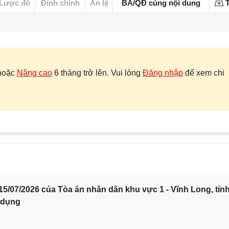
Lược đồ
Đính chính
Án lệ
BA/QĐ cùng nội dung
T
hoặc
Nâng cao
6 tháng trở lên. Vui lòng
Đăng nhập
để xem chi
5/07/2026 của Tòa án nhân dân khu vực 1 - Vĩnh Long, tỉn
 dụng