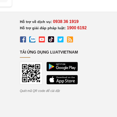
0938 36 1919
Hỗ trợ về dịch vụ:
1900 6192
Hỗ trợ giải đáp pháp luật:
TẢI ỨNG DỤNG LUATVIETNAM
Quét mã QR code để cài đặt