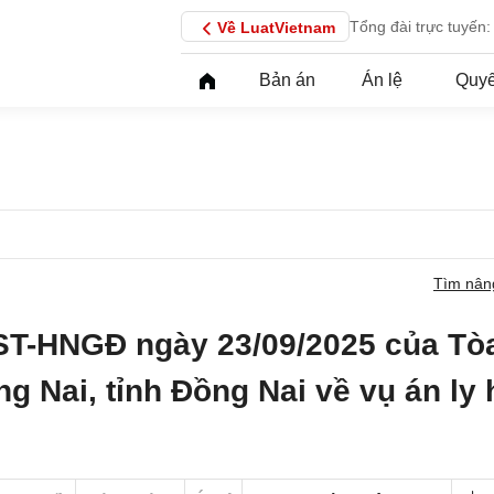
Tổng đài trực tuyến:
Về LuatVietnam
Bản án
Án lệ
Quyế
Tìm nân
ST-HNGĐ ngày 23/09/2025 của Tò
g Nai, tỉnh Đồng Nai về vụ án ly