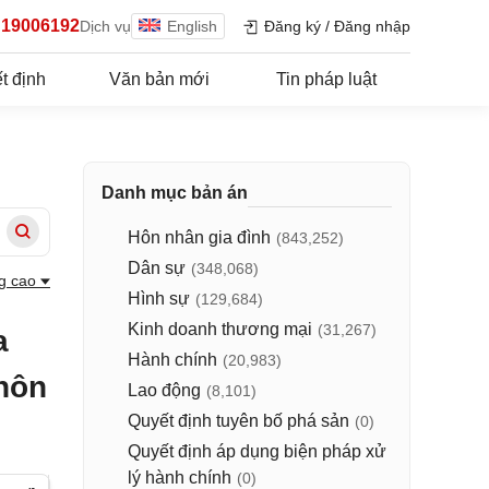
19006192
Dịch vụ
English
Đăng ký
/
Đăng nhập
t định
Văn bản mới
Tin pháp luật
Danh mục bản án
Hôn nhân gia đình
(843,252)
Dân sự
(348,068)
g cao
Hình sự
(129,684)
Kinh doanh thương mại
(31,267)
a
Hành chính
(20,983)
 hôn
Lao động
(8,101)
Quyết định tuyên bố phá sản
(0)
Quyết định áp dụng biện pháp xử
lý hành chính
(0)