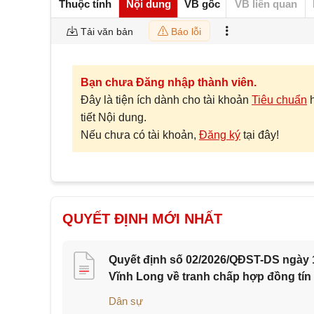
Thuộc tính
Nội dung
VB gốc
VB liên quan
Tải văn bản
Báo lỗi
Bạn chưa Đăng nhập thành viên.
Đây là tiện ích dành cho tài khoản
Tiêu chuẩn
tiết Nội dung.
Nếu chưa có tài khoản,
Đăng ký
tại đây!
QUYẾT ĐỊNH MỚI NHẤT
Quyết định số 02/2026/QĐST-DS ngày 1
Vĩnh Long về tranh chấp hợp đồng tín
Dân sự