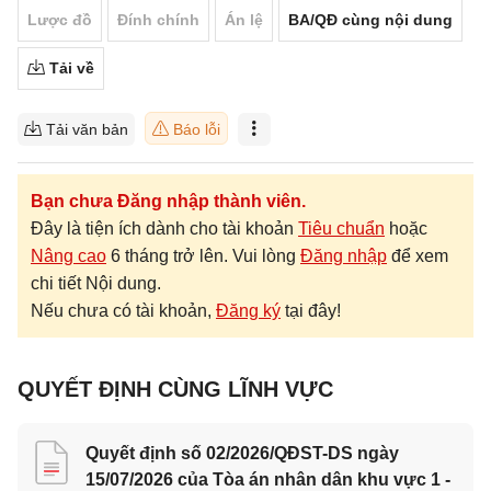
Lược đồ
Đính chính
Án lệ
BA/QĐ cùng nội dung
Tải về
Tải văn bản
Báo lỗi
Bạn chưa Đăng nhập thành viên.
Đây là tiện ích dành cho tài khoản
Tiêu chuẩn
hoặc
Nâng cao
6 tháng trở lên. Vui lòng
Đăng nhập
để xem
chi tiết Nội dung.
Nếu chưa có tài khoản,
Đăng ký
tại đây!
QUYẾT ĐỊNH CÙNG LĨNH VỰC
Quyết định số 02/2026/QĐST-DS ngày
15/07/2026 của Tòa án nhân dân khu vực 1 -