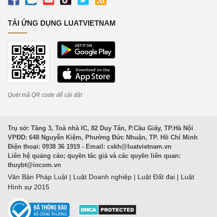
TẢI ỨNG DỤNG LUATVIETNAM
Quét mã QR code để cài đặt
Trụ sở: Tầng 3, Toà nhà IC, 82 Duy Tân, P.Cầu Giấy, TP.Hà Nội
VPĐD: 648 Nguyễn Kiệm, Phường Đức Nhuận, TP. Hồ Chí Minh
Điện thoại: 0938 36 1919 - Email:
cskh@luatvietnam.vn
Liên hệ quảng cáo; quyền tác giả và các quyền liên quan:
thuybt@incom.vn
Văn Bản Pháp Luật
|
Luật Doanh nghiệp
|
Luật Đất đai
|
Luật
Hình sự 2015