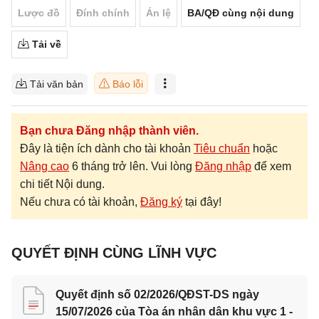
Lược đồ
Đính chính
Án lệ
BA/QĐ cùng nội dung
Tải về
Tải văn bản
Báo lỗi
Bạn chưa Đăng nhập thành viên.
Đây là tiện ích dành cho tài khoản
Tiêu chuẩn
hoặc
Nâng cao
6 tháng trở lên. Vui lòng
Đăng nhập
để xem
chi tiết Nội dung.
Nếu chưa có tài khoản,
Đăng ký
tại đây!
QUYẾT ĐỊNH CÙNG LĨNH VỰC
Quyết định số 02/2026/QĐST-DS ngày
15/07/2026 của Tòa án nhân dân khu vực 1 -