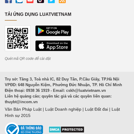
TẢI ỨNG DỤNG LUATVIETNAM
Quét mã QR code để cài đặt
Trụ sở: Tầng 3, Toà nhà IC, 82 Duy Tân, P.Cầu Giấy, TP.Hà Nội
VPĐD: 648 Nguyễn Kiệm, Phường Đức Nhuận, TP. Hồ Chí Minh
Điện thoại: 0938 36 1919 - Email:
cskh@luatvietnam.vn
Liên hệ quảng cáo; quyền tác giả và các quyền liên quan:
thuybt@incom.vn
Văn Bản Pháp Luật
|
Luật Doanh nghiệp
|
Luật Đất đai
|
Luật
Hình sự 2015