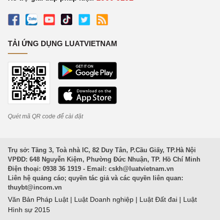
TẢI ỨNG DỤNG LUATVIETNAM
Quét mã QR code để cài đặt
Trụ sở: Tầng 3, Toà nhà IC, 82 Duy Tân, P.Cầu Giấy, TP.Hà Nội
VPĐD: 648 Nguyễn Kiệm, Phường Đức Nhuận, TP. Hồ Chí Minh
Điện thoại: 0938 36 1919 - Email:
cskh@luatvietnam.vn
Liên hệ quảng cáo; quyền tác giả và các quyền liên quan:
thuybt@incom.vn
Văn Bản Pháp Luật
|
Luật Doanh nghiệp
|
Luật Đất đai
|
Luật
Hình sự 2015