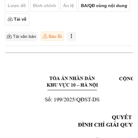
Lược đồ
Đính chính
Án lệ
BA/QĐ cùng nội dung
Tải về
Tải văn bản
Báo lỗi