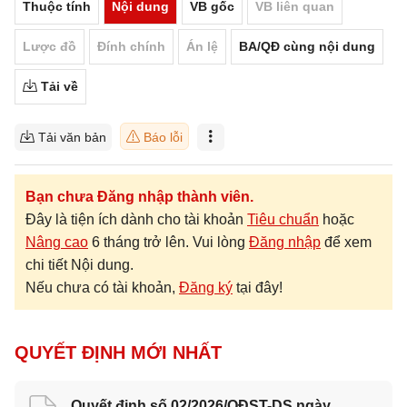
Thuộc tính
Nội dung
VB gốc
VB liên quan
Lược đồ
Đính chính
Án lệ
BA/QĐ cùng nội dung
Tải về
Tải văn bản
Báo lỗi
Bạn chưa Đăng nhập thành viên.
Đây là tiện ích dành cho tài khoản
Tiêu chuẩn
hoặc
Nâng cao
6 tháng trở lên. Vui lòng
Đăng nhập
để xem
chi tiết Nội dung.
Nếu chưa có tài khoản,
Đăng ký
tại đây!
QUYẾT ĐỊNH MỚI NHẤT
Quyết định số 02/2026/QĐST-DS ngày