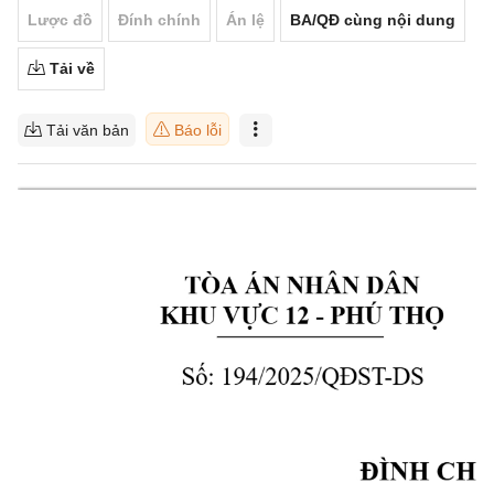
Lược đồ
Đính chính
Án lệ
BA/QĐ cùng nội dung
Tải về
Tải văn bản
Báo lỗi