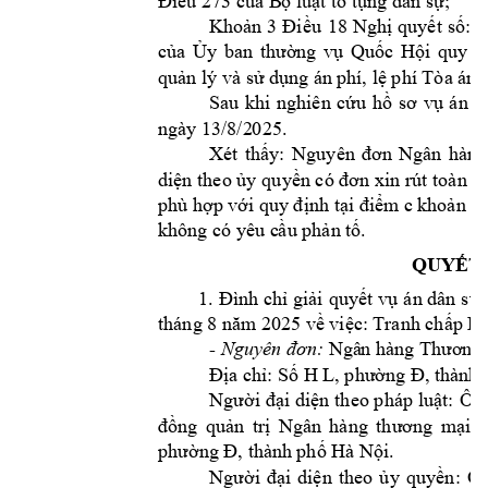
Điều 273 của B
ộ luật tố 
tụng dân sự;
Khoản 
3 
Điều 
18 
Nghị 
quyết 
số: 
3
của 
Ủy 
ban 
thường 
vụ 
Quốc 
Hội
quy 
đ
quản lý và sử 
dụng án p
hí, lệ phí Tòa á
n.
Sau 
khi 
nghiên 
cứu 
hồ 
sơ 
vụ 
án
d
ngày 13/8/2
025. 
Xét 
thấy:
Nguyên 
đơn 
Ngân 
hàng
diện theo ủy 
quyền có đơn xin 
rút toàn b
phù hợp với q
uy định tại điểm c 
khoản 1
không có yêu c
ầu phản t
ố.         
QUYẾT 
1. 
Đình 
chỉ giải 
quyết 
vụ 
án dân 
sự 
tháng 8 năm 
2025 về việc: 
Tranh chấp 
Hợ
- 
Nguyên đơn:
Ngâ
n hàng 
Thương 
Địa chỉ: Số H L, phư
ờng Đ, thà
nh 
Người 
đại diện 
theo p
háp luật: 
Ôn
đồng 
quản 
trị 
Ngân 
hàng 
thương 
mại 
c
. 
phường Đ, thà
nh phố Hà Nội
n: 
Ôn
Người 
đại 
diện 
t
heo 
ủy 
quyề