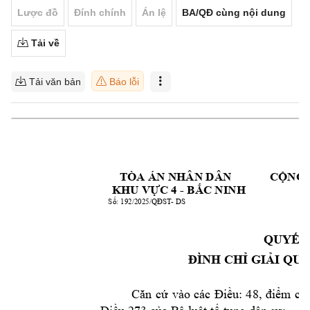
Lược đồ
Đính chính
Án lệ
BA/QĐ cùng nội dung
Tải về
Tải văn bản
Báo lỗi
TÒA ÁN NHÂN DÂ
N  
CỘNG 
- 
KHU VỰC 4 
BẮC NINH
- 
DS
Số: 192/2025/QĐS
T
QUYẾT
ĐÌNH CHỈ GI
ẢI QUY
Căn 
cứ 
vào 
các 
Điều: 
48, 
điểm 
c 
k