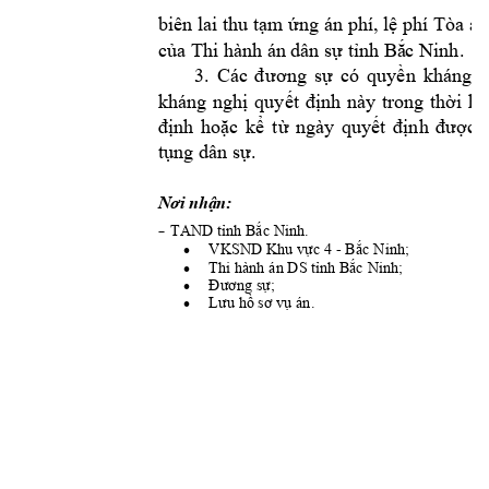
biên lai thu tạm ứng án phí, lệ phí Tòa 
h.
của Thi hành á
n dân sự tỉnh Bắ
c Nin
3. 
Các 
đ
ương 
sự 
có 
q
uyền 
kháng 
c
kháng 
nghị 
quyết 
định 
này 
trong 
thời 
hạ
định 
hoặc 
kể 
t
ừ 
ngày 
quyết 
định 
được 
tụng dân sự.
Nơi nhận:
- 
TAND t
ỉnh Bắc N
inh.
- 
VKSND K
hu vực 4 
Bắc Ninh;
•
Thi hành án DS 
tỉnh Bắc Ninh;
•
Đương sự;
•
Lưu hồ sơ vụ án.
•