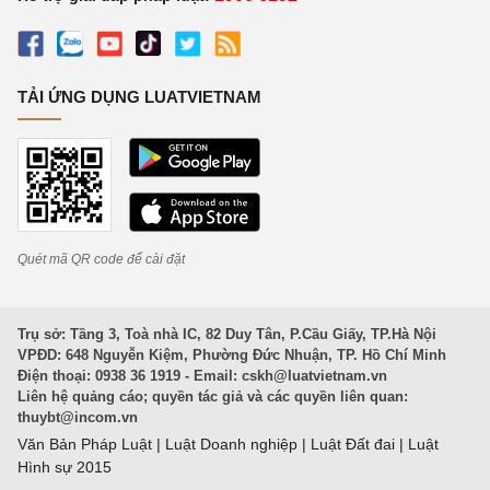
TẢI ỨNG DỤNG LUATVIETNAM
Quét mã QR code để cài đặt
Trụ sở: Tầng 3, Toà nhà IC, 82 Duy Tân, P.Cầu Giấy, TP.Hà Nội
VPĐD: 648 Nguyễn Kiệm, Phường Đức Nhuận, TP. Hồ Chí Minh
Điện thoại: 0938 36 1919 - Email:
cskh@luatvietnam.vn
Liên hệ quảng cáo; quyền tác giả và các quyền liên quan:
thuybt@incom.vn
Văn Bản Pháp Luật
|
Luật Doanh nghiệp
|
Luật Đất đai
|
Luật
Hình sự 2015