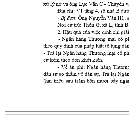
 - 
xử lý nợ và ôn
g Lục Văn C
Chuyên 
viê
V1
Địa chỉ: 
tầng 4, số nhà B 
đường
: Ông 
- 
Bị đơn
Ng
uyễn Văn H1, sin
Nơi cư trú: Thôn G, 
xã L, tỉnh Bắc
2.
Hậu quả c
ủa việc đ
ình chỉ giải 
q
- 
Ng
ân 
hà
ng 
Thương 
mại 
cổ 
phầ
theo quy đị
nh của pháp luậ
t tố tụng dâ
n s
- 
T
rả 
lại 
Ngâ
n 
hàng 
Thươ
ng 
mại 
c
ổ 
phần
cứ kèm theo đơn 
khởi kiện.
- 
Ngân 
hà
Về 
án 
phí: 
ng 
Thương 
dân sự s
ơ thẩm v
ề dân sự. Trả 
lại 
Ngân 
h
(hai 
triệu 
sáu 
trăm 
bốn 
mươ
i 
b
ẩy 
ngàn 