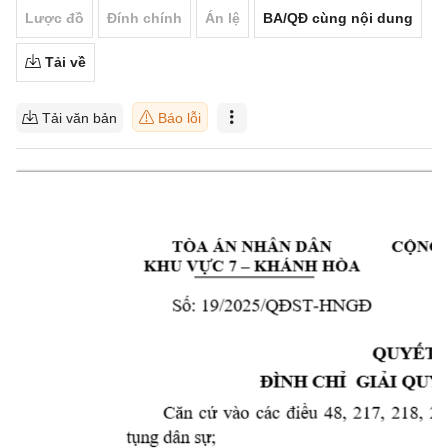
Lược đồ
Đính chính
Án lệ
BA/QĐ cùng nội dung
Tải về
Tải văn bản
Báo lỗi