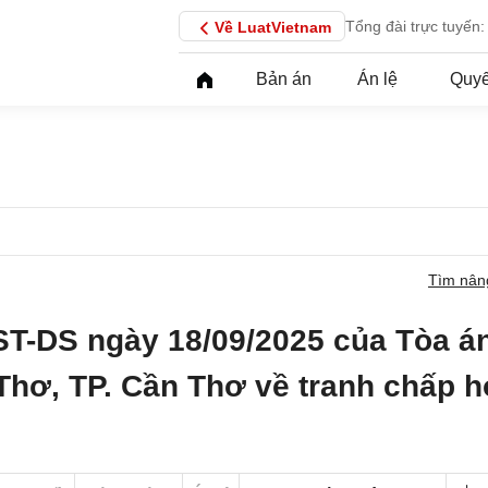
Tổng đài trực tuyến:
Về LuatVietnam
Bản án
Án lệ
Quyế
Tìm nân
ST-DS ngày 18/09/2025 của Tòa á
Thơ, TP. Cần Thơ về tranh chấp 