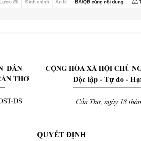
Lược đồ
Đính chính
Án lệ
BA/QĐ cùng nội dung
T