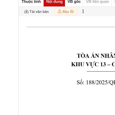
Thuộc tính
Nội dung
VB gốc
VB liên quan
Tải văn bản
Báo lỗi