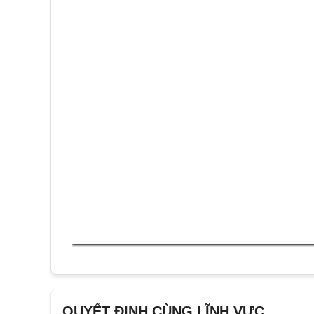
QUYẾT ĐỊNH CÙNG LĨNH VỰC