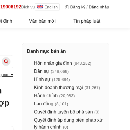
19006192
Dịch vụ
English
Đăng ký
/
Đăng nhập
t định
Văn bản mới
Tin pháp luật
Danh mục bản án
Hôn nhân gia đình
(843,252)
Dân sự
(348,068)
g cao
Hình sự
(129,684)
Kinh doanh thương mại
(31,267)
n
Hành chính
(20,983)
hợp
Lao động
(8,101)
Quyết định tuyên bố phá sản
(0)
Quyết định áp dụng biện pháp xử
lý hành chính
(0)