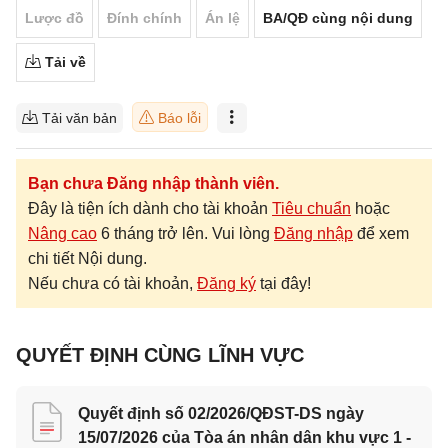
Lược đồ
Đính chính
Án lệ
BA/QĐ cùng nội dung
Tải về
Tải văn bản
Báo lỗi
Bạn chưa Đăng nhập thành viên.
Đây là tiện ích dành cho tài khoản
Tiêu chuẩn
hoặc
Nâng cao
6 tháng trở lên. Vui lòng
Đăng nhập
để xem
chi tiết Nội dung.
Nếu chưa có tài khoản,
Đăng ký
tại đây!
QUYẾT ĐỊNH CÙNG LĨNH VỰC
Quyết định số 02/2026/QĐST-DS ngày
15/07/2026 của Tòa án nhân dân khu vực 1 -