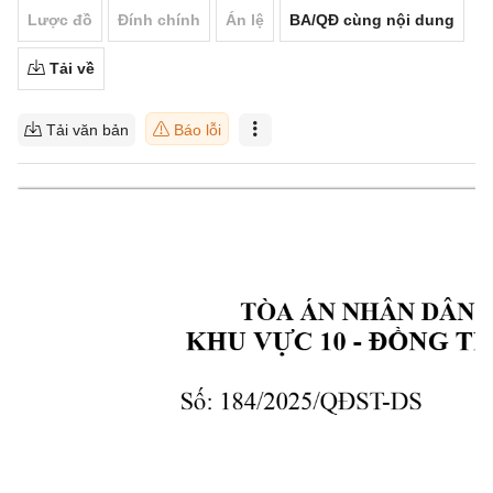
Lược đồ
Đính chính
Án lệ
BA/QĐ cùng nội dung
Tải về
Tải văn bản
Báo lỗi