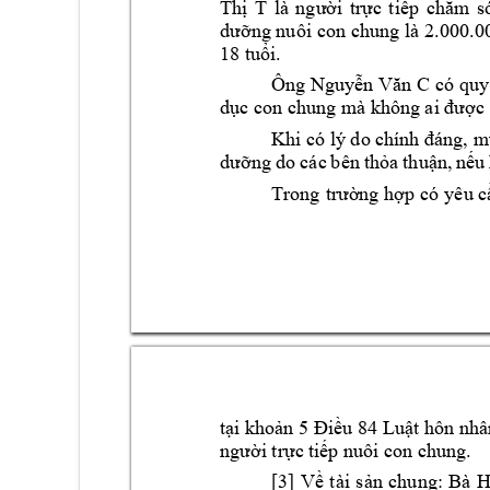
Thị 
T
là 
người 
trực 
tiếp
chăm 
s
dưỡng nuôi 
con chung 
là 2.000.0
18 tuổi.
Ông Nguyễn V
ăn C
có 
quy
dục con
chung mà k
hông ai được
Khi có lý do c
hính đáng, 
dưỡng 
do các 
b
ên 
thỏa 
t
huận, 
nếu
Trong 
trường hợp 
có 
yêu c
tại khoản 5 Điều 84 Luật h
ôn nhâ
người trực t
iếp nuôi con ch
ung
. 
[3] 
Về 
tài 
sản 
chung: 
Bà 
H