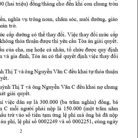
00 (hai 
triệu) đồng/tháng cho 
đến khi 
con chung 
tròn 
ền, nghĩa vụ
 trông nom, 
chăm sóc, 
nuôi dưỡng, g
iá
o 
 c
ản trở.
mứ
c cấp dưỡ
ng có thể tha
y đổi. Việc 
thay đổi mức 
cấp 
 
không t
hỏa 
thuận 
được 
thì yê
u 
cầu Tòa 
án 
giải 
quyết.
ầu
 của 
cha, 
mẹ 
hoặc cá 
nhân, 
tổ 
chức được 
quy 
định 
n và gia đình, Tòa án 
có thể quyết định việc thay đổi 
h 
Thị
T
và 
ô
ng 
Nguyễn 
Văn 
C
đều
khai 
t
ự 
thỏa 
thuận 
yết
. 
uỳn
h Thị 
T
và ông 
Nguyễn Văn 
C
đều 
khai n
ợ 
chung 
x
t giải quyết
. 
hí 
việc 
dân 
sự 
là 
300.000 
(ba 
trăm 
ngh
ìn) 
đồng, 
bà 
n 
C
mỗi 
người 
phải 
n
ộp 
là 
150.000 
(một 
trăm 
năm
hấu 
trừ 
vào 
số 
tiền 
tạm 
ứng 
lệ 
phí 
mà 
ông 
bà 
đ
ã 
nộp 
 án 
phí, lệ phí số 0002249 và số 0002251, cùng ng
ày 
2 