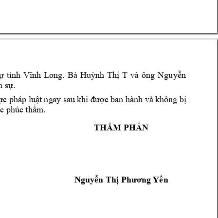
ự 
tỉnh 
Vĩnh 
Long. 
Bà 
Huỳnh 
Thị 
T
và 
ông 
Nguyễn 
n sự
. 
ực pháp l
uật ng
ay sau 
khi
được 
ban hàn
h và 
không 
bị 
ục phúc 
thẩm.
THẨM PH
ÁN
Nguyễn Thị Phươn
g Yến