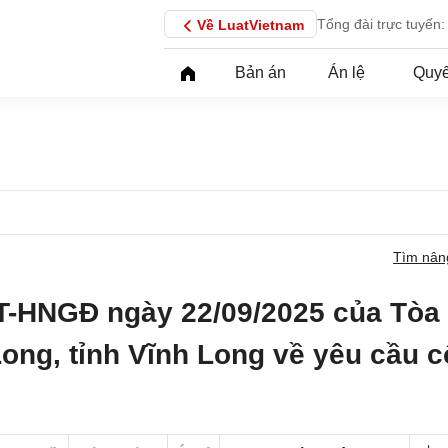
Tổng đài trực tuyến:
Về LuatVietnam
Bản án
Án lệ
Quyế
Tìm nân
T-HNGĐ ngày 22/09/2025 của Tòa
Long, tỉnh Vĩnh Long về yêu cầu 