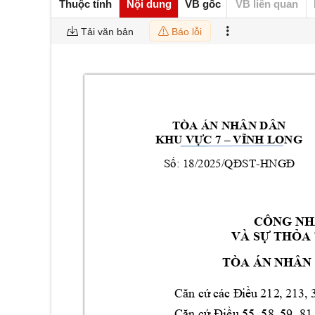
Thuộc tính
Nội dung
VB gốc
VB liên quan
Tải văn bản
Báo lỗi
TÒA ÁN NHÂN DÂ
N  
KHU VỰC 7 –
VĨNH 
LONG
Số:
 18
/2025/QĐST
-
HNGĐ
CÔNG NH
VÀ SỰ THỎA
TÒA ÁN NH
ÂN
Căn cứ
các
 Đ
iều
212
, 
213,
 
Căn cứ
Điều 55
, 
58, 
59, 81,