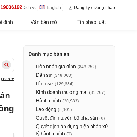
19006192
Dịch vụ
English
Đăng ký
/
Đăng nhập
t định
Văn bản mới
Tin pháp luật
Danh mục bản án
Hôn nhân gia đình
(843,252)
Dân sự
(348,068)
g cao
Hình sự
(129,684)
Kinh doanh thương mại
(31,267)
 án
Hành chính
(20,983)
công
Lao động
(8,101)
Quyết định tuyên bố phá sản
(0)
Quyết định áp dụng biện pháp xử
lý hành chính
(0)