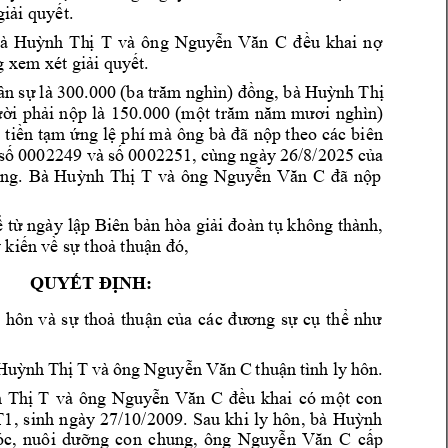
giải quyết
. 
à 
H
uỳnh 
Th
ị 
T
và 
ông 
Nguyễn 
Văn 
C
đều 
khai 
nợ 
g 
xem x
t giải quyế
t
. 
ân sự 
là 
300.000 
(ba tr
ăm 
nghìn) đ
ồng, b
à 
Huỳnh 
T
hị 
ời 
phải 
nộp 
là 
1
50.000 
(một 
trăm 
năm 
mươi 
nghìn) 
 
tiền tạm 
ứng 
lệ p
hí mà 
ông 
bà đ
ã 
nộp theo 
các 
biên 
số 
0002249 và 
số 
0002251, c
ùng 
ngày 
26/8/2025 
của 
ng. 
Bà 
Huỳnh 
Thị 
T
và 
ông 
Nguyễn 
Văn 
C
đã 
nộp 
 
từ ngày 
lập Biên 
bản hòa giải 
đoàn tụ k
hông thành, 
 kiến 
về sự thoả thuận đó
, 
QUYẾT ĐỊNH:
 
hôn 
v
à 
sự 
thoả 
thuận 
của 
các 
đ
ươ
ng 
sự 
cụ 
thể 
như 
Huỳnh 
Thị 
T
và 
ông 
Nguyễn 
Văn 
C
thuận 
tình 
ly 
hôn
. 
 
Thị 
T
và 
ông 
Nguyễn 
Văn 
C
đều 
khai 
có 
một 
con 
T
1
, 
sinh 
n
gày 
27/10/2009. 
Sau 
khi 
ly 
hôn
, 
bà 
Huỳnh 
óc, 
nuôi 
dưỡng 
con 
chun
g, 
ông 
Nguyễn 
Văn 
C
cấp 