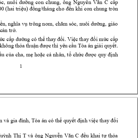
óc, 
nuôi 
dưỡng 
con 
chun
g, 
ông 
Nguyễn 
Văn 
C
cấp 
00 (hai 
triệu) đồng/tháng cho 
đến khi 
con chung 
tròn 
ền, nghĩa vụ
 trông nom, 
chăm sóc, 
nuôi dưỡng, g
iá
o 
 c
ản trở.
mứ
c cấp dưỡ
ng có thể tha
y đổi. Việc 
thay đổi mức 
cấp 
 
không t
hỏa 
thuận 
được 
thì yê
u 
cầu Tòa 
án 
giải 
quyết.
ầu
 của 
cha, 
mẹ 
hoặc cá 
nhân, 
tổ 
chức được 
quy 
định 
1 
n và gia đình, Tòa án 
có thể quyết định việc thay đổi 
uỳnh 
Thị 
T
và 
ông 
Nguyễn 
Văn 
C
đều 
khai 
tự 
thỏa 