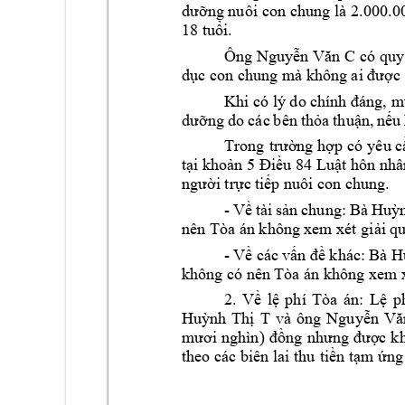
dưỡng nuôi 
con chung 
là 2.000.0
18 tuổi.
Ông Nguyễn V
ăn C
có 
quy
dục con
chung mà k
hông ai được
Khi có lý do c
hính đáng, 
dưỡng 
do các 
b
ên 
thỏa 
t
huận, 
nếu
Trong 
trường hợp 
có 
yêu c
tại khoản 5 Điều 84 Luật h
ôn nhâ
người trực t
iếp nuôi con ch
ung
. 
- 
Về 
tài 
sản 
chung: 
Bà 
Huỳn
nên T
ò
a 
á
n khôn
g xem x
t giải 
qu
- 
Về các 
vấn đề 
khác
: 
Bà H
không có nên 
T
ò
a 
á
n không xem 
2. 
Về 
lệ 
phí 
Tòa 
án: 
L
ệ 
p
Huỳnh 
Thị 
T
v
à 
ông 
Nguyễn 
Vă
mươi 
nghìn) 
đồng 
nhưng 
được 
k
theo các biên lai thu 
tiền tạm ứng