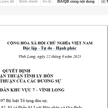
Lược đồ
Đính chính
Án lệ
BA/QĐ cùng nội dung
T
CỘNG HÒA XÃ HỘI
 CHỦ NGHĨA VIỆT 
NAM
Độc lập 
- 
Tự do 
- 
Hạ
nh phúc
Vĩnh Long
, ngày 22 thá
ng 9 
năm 
2025
QUYẾT ĐỊNH
ẬN THUẬN TÌNH L
Y HÔN
 TH
UẬN CỦ
A CÁC ĐƯƠNG SỰ
 DÂN 
KHU VỰC 7 –
VĨ
NH LONG
3
97 
Bộ luật T
ố tụng dân sự;
 82, 83 
và 
Điều 
84
Luật Hôn nhân và Gia 
đình;