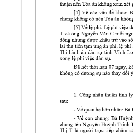
thuận nên Tò
a 
á
n 
không xem 
x
t 
[4] 
Về 
các 
vấn 
đề 
khác
: 
B
chung không c
ó nên T
ò
a 
á
n khôn
[5] Về 
lệ phí: Lệ 
phí
việc d
T 
và 
ông 
Nguyễn 
Văn 
C
mỗi 
ngư
đồng 
nhưng được 
khấu 
trừ vào 
số
lai th
u tiền 
tạm ứng 
án 
phí, 
lệ p
hí 
Thi 
h
ành 
án 
dân 
sự 
tỉnh 
Vĩnh 
Lo
xong 
lệ phí 
việc dân sự
. 
Đã hết 
thời hạn 07 
ngày, kể
không có đư
ơng sự nào tha
y đổi ý
1. 
Công 
nhận 
thuận 
tình 
ly
sau: 
- 
Về 
quan 
hệ 
h
ôn 
nh
ân: 
Bà 
- 
Về 
con 
chung: 
Bà 
Huỳnh
chung 
tên 
Nguyễn 
Huỳnh 
Trinh 
Thị 
T
là 
người 
trực 
tiếp
chăm 
s