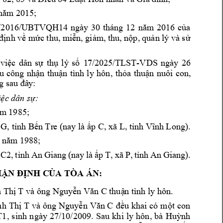
 năm 20
15;
/2016/UB
TVQH14 
ngày 
30
tháng 
12
năm 
2016 
củ
a 
định về 
mức thu, miễ
n, giảm,
 thu, nộp, 
quản lý 
và sử 
việc 
dân
sự 
thụ 
lý 
số
17
/
2025
/TLST-
VDS
ngà
y 
26
u 
công 
nhận 
thuận 
tình 
ly 
hôn
, 
thỏa 
thuận 
nuôi 
con
, 
g sau đâ
y:
i
ệc dân sự
: 
ăm 19
85; 
 
G
, tỉnh Bến Tr
e (nay là ấp 
C, xã L
, tỉnh V
ĩnh Long)
. 
h năm 1
9
88; 
 
C2
, 
tỉnh 
An 
Giang 
(nay 
là 
ấp 
T, 
xã 
P
, 
tỉnh 
An 
Giang)
.
ẬN ĐỊNH C
ỦA TÒA ÁN
:
 Thị 
T
và ông Nguyễn Văn C
thuậ
n tình ly h
ôn
. 
h 
Thị T
v
à ông 
Nguyễn 
Văn C
đều khai 
có 
một 
con 
T
1
, 
sinh 
n
gày 
27/10/2009. 
Sau 
khi 
ly 
hôn
, 
bà 
Huỳnh 