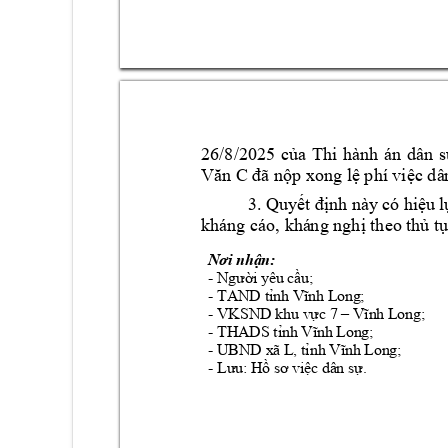
26/8/2025 
của 
Thi 
hành 
án 
dân 
s
Văn C
đã nộp 
xong lệ phí việc dâ
3. Qu
yết định 
này c
ó hiệu 
l
kháng cáo, khá
ng nghị theo 
thủ t
Nơi nhận:
- 
Người yêu cầu;
- TAND t
ỉ
nh 
Vĩnh Long
; 
- VKSND 
khu vực 7 –
Vĩnh Long
; 
- THADS 
tỉnh Vĩnh Long
; 
- UBND xã L, 
tỉnh Vĩnh Long
; 
- 
Lưu
: H
ồ sơ việc dân sự
.