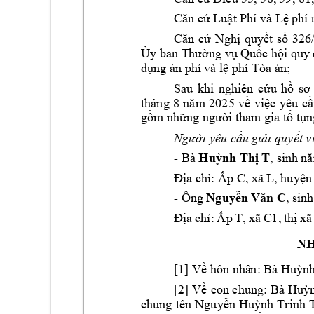
Căn cứ Luật Phí 
và Lệ phí
Căn 
cứ 
Nghị 
quyết 
s
ố 
326
Ủy ban T
hường vụ Quốc h
ội quy 
dụng án phí 
và lệ phí Tòa án
;
Sau 
khi 
nghiên 
cứu 
hồ 
sơ 
tháng 
8 
năm 
2025 
về 
việc 
yêu 
cầ
gồm những ngườ
i tham gia t
ố tụn
Người yêu cầu g
iải quyết v
-
 Bà 
Huỳnh Thị T
, si
nh n
Địa chỉ: Ấp 
C, xã 
L
, huyện
-
 Ông 
Nguyễn 
Văn C
, sin
Địa 
chỉ: 
Ấp 
T, 
xã 
C1
, 
thị 
xã
NH
[1] 
Về hôn nhâ
n: Bà Huỳnh
[2] 
Về 
con chung: 
Bà 
Huỳn
chung 
tên 
Nguyễn 
Huỳnh 
Trinh 