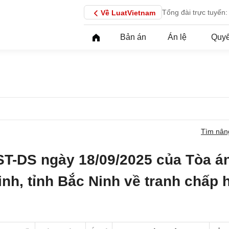
Tổng đài trực tuyến:
Về LuatVietnam
Bản án
Án lệ
Quyế
Tìm nân
ST-DS ngày 18/09/2025 của Tòa á
inh, tỉnh Bắc Ninh về tranh chấp 