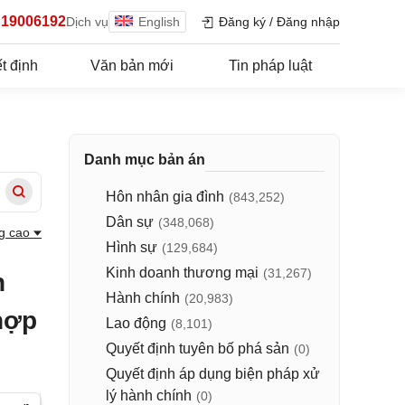
19006192
Dịch vụ
English
Đăng ký
/
Đăng nhập
t định
Văn bản mới
Tin pháp luật
Danh mục bản án
Hôn nhân gia đình
(843,252)
Dân sự
(348,068)
g cao
Hình sự
(129,684)
Kinh doanh thương mại
(31,267)
n
Hành chính
(20,983)
hợp
Lao động
(8,101)
Quyết định tuyên bố phá sản
(0)
Quyết định áp dụng biện pháp xử
lý hành chính
(0)