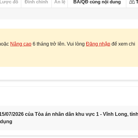
Lược đồ
Đính chính
Án lệ
BA/QĐ cùng nội dung
T
hoặc
Nâng cao
6 tháng trở lên. Vui lòng
Đăng nhập
để xem chi
5/07/2026 của Tòa án nhân dân khu vực 1 - Vĩnh Long, tỉn
 dụng