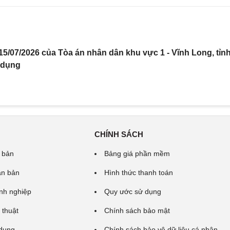
5/07/2026 của Tòa án nhân dân khu vực 1 - Vĩnh Long, tỉn
 dụng
CHÍNH SÁCH
 bản
Bảng giá phần mềm
ăn bản
Hình thức thanh toán
nh nghiệp
Quy ước sử dụng
 thuật
Chính sách bảo mật
 dung
Chính sách bảo vệ dữ liệu cá nhân