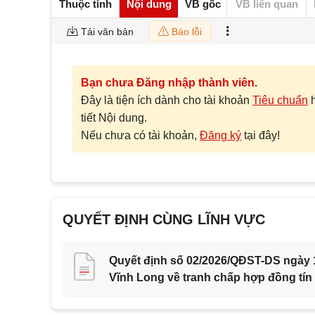
Thuộc tính
Nội dung
VB gốc
VB liên quan
Tải văn bản
Báo lỗi
Bạn chưa Đăng nhập thành viên.
Đây là tiện ích dành cho tài khoản
Tiêu chuẩn
tiết Nội dung.
Nếu chưa có tài khoản,
Đăng ký
tại đây!
QUYẾT ĐỊNH CÙNG LĨNH VỰC
Quyết định số 02/2026/QĐST-DS ngày 1
Vĩnh Long về tranh chấp hợp đồng tín