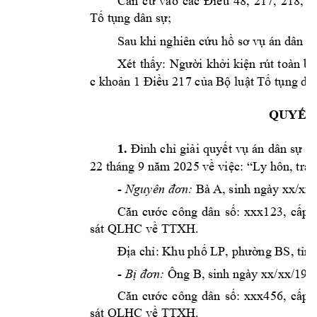
Căn 
cứ 
vào 
các 
Đ
iều 
48, 
217, 
218, 
2
Tố 
tụng dân sự;
Sau khi nghiên cứu hồ s
ơ vụ án dân sự
Xét 
thấy
: 
Ng
ười 
khởi 
kiện
rú
t 
toàn 
bộ
c khoản 1
Điều 217 của
 Bộ luật 
Tố 
tụng dân
QUYẾT 
1.
Đình 
chỉ 
giải 
quyết 
vụ 
án 
dân 
sự 
t
h
22
tháng 
9 
năm 2025
về việc
: 
“
Ly 
hôn
, tra
-
Nguyên đơn
:
 Bà A
, sinh ng
à
y xx
/
xx
Că
n 
c
ướ
c 
c
ô
ng 
d
â
n 
s
ố
: 
xxx
1
23
, 
c
ấ
p 
sát QLHC về TTXH.
Đị
a ch
ỉ
: Khu ph
ố 
LP
, ph
ườ
ng 
BS
, t
ỉ
nh
- 
Bị đơn
:
Ông 
B
, sinh ng
à
y xx
/
xx
/19
7
Că
n 
c
ướ
c 
c
ô
ng 
d
â
n 
s
ố
: 
xxx456
, 
cấ
p 
sát QLHC về TTXH.