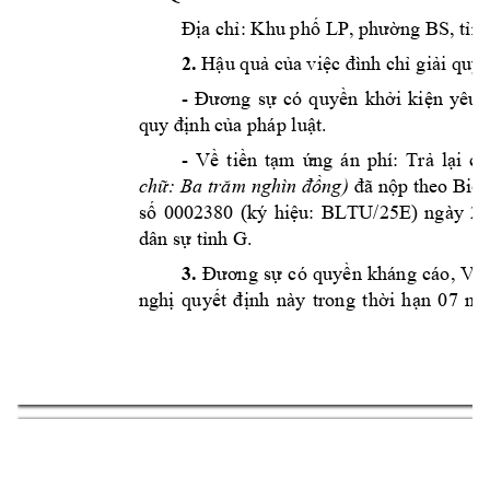
Đị
a ch
ỉ
: 
Khu ph
ố 
LP
, ph
ườ
ng 
BS
, t
ỉ
nh
2. 
Hậu quả củ
a việc đì
nh chỉ giả
i quyế
- 
Đươ
ng 
sự 
có 
quyền 
khởi 
kiện 
yêu 
quy 
đ
ịnh của pháp lu
ật.
- 
Về 
t
iền
tạm 
ứng 
án 
phí: 
Trả 
l
ại 
ch
chữ: B
a 
trăm
nghìn đồng)
đã nộp theo Biên 
số 
0002380
(ký 
hiệu: 
BLT
U/25E)
ngày 
22
dân sự 
tỉnh
 G. 
3.
Đương 
sự
có 
quyền 
kháng 
cáo, 
Việ
nghị 
quyết 
định 
này 
trong 
thời 
hạn 
07 
ng