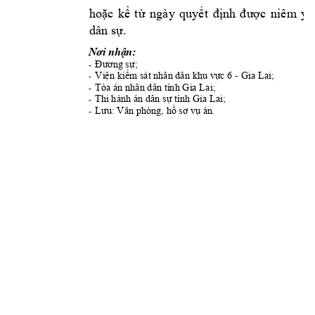
hoặc 
kể 
từ 
ngày 
quyết 
định 
được 
niêm 
yế
dân sự.
Nơi nhận: 
Đương sự;
-
Viện
kiểm sát nhân dân khu vực 6 
- 
Gia Lai
;
-
Tòa án nhân dân tỉnh Gia Lai
;
-
Thi hành án dân sự tỉ
nh Gia Lai
;
-
Lưu
: Văn phòng, 
hồ sơ vụ án.
-