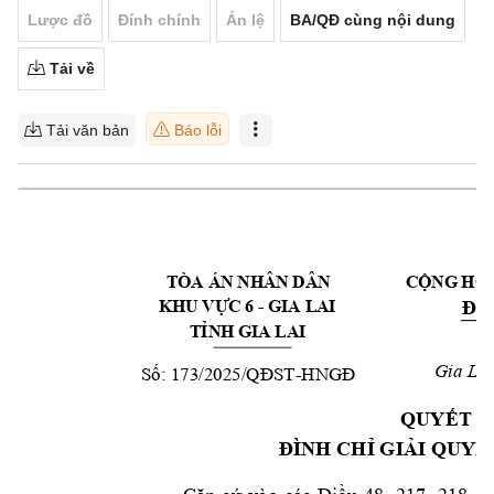
Lược đồ
Đính chính
Án lệ
BA/QĐ cùng nội dung
Tải về
Tải văn bản
Báo lỗi
TÒA ÁN NHÂN DÂN 
  CỘNG HÒ
Độc
KHU
 VỰC 6 - GIA LAI 
TỈNH 
GIA
 LAI
Số:
173
/
2025
/QĐST
-
HNGĐ
Gia
Lai
QUYẾT Đ
Đ
ÌNH CHỈ GIẢI QUY
Ế