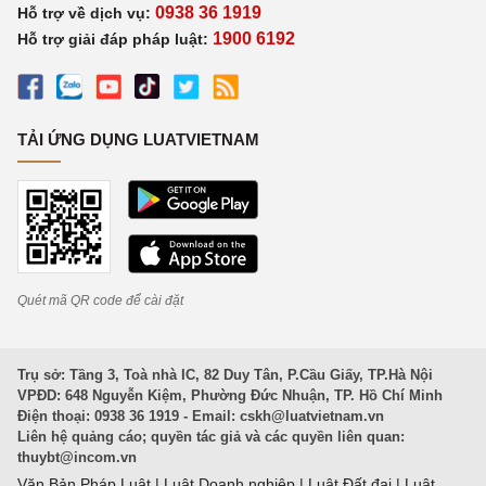
0938 36 1919
Hỗ trợ về dịch vụ:
1900 6192
Hỗ trợ giải đáp pháp luật:
TẢI ỨNG DỤNG LUATVIETNAM
Quét mã QR code để cài đặt
Trụ sở: Tầng 3, Toà nhà IC, 82 Duy Tân, P.Cầu Giấy, TP.Hà Nội
VPĐD: 648 Nguyễn Kiệm, Phường Đức Nhuận, TP. Hồ Chí Minh
Điện thoại: 0938 36 1919 - Email:
cskh@luatvietnam.vn
Liên hệ quảng cáo; quyền tác giả và các quyền liên quan:
thuybt@incom.vn
Văn Bản Pháp Luật
|
Luật Doanh nghiệp
|
Luật Đất đai
|
Luật