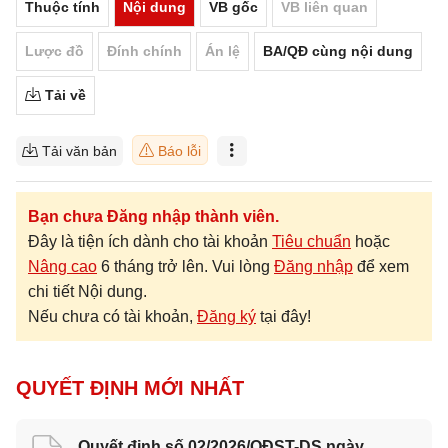
Thuộc tính
Nội dung
VB gốc
VB liên quan
Lược đồ
Đính chính
Án lệ
BA/QĐ cùng nội dung
Tải về
Tải văn bản
Báo lỗi
Bạn chưa Đăng nhập thành viên.
Đây là tiện ích dành cho tài khoản
Tiêu chuẩn
hoặc
Nâng cao
6 tháng trở lên. Vui lòng
Đăng nhập
để xem
chi tiết Nội dung.
Nếu chưa có tài khoản,
Đăng ký
tại đây!
QUYẾT ĐỊNH MỚI NHẤT
Quyết định số 02/2026/QĐST-DS ngày