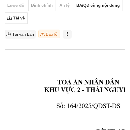
Lược đồ
Đính chính
Án lệ
BA/QĐ cùng nội dung
Tải về
Tải văn bản
Báo lỗi