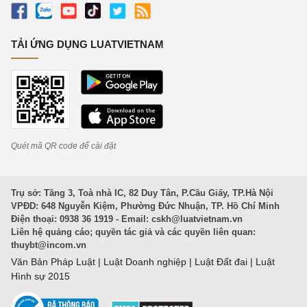
TẢI ỨNG DỤNG LUATVIETNAM
Quét mã QR code để cài đặt
Trụ sở: Tầng 3, Toà nhà IC, 82 Duy Tân, P.Cầu Giấy, TP.Hà Nội
VPĐD: 648 Nguyễn Kiệm, Phường Đức Nhuận, TP. Hồ Chí Minh
Điện thoại: 0938 36 1919 - Email:
cskh@luatvietnam.vn
Liên hệ quảng cáo; quyền tác giả và các quyền liên quan:
thuybt@incom.vn
Văn Bản Pháp Luật
|
Luật Doanh nghiệp
|
Luật Đất đai
|
Luật
Hình sự 2015