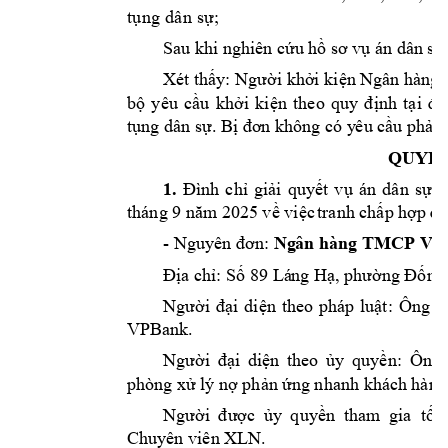
tụ
ng
 d
ân
 s
ự;
Sau khi nghiên cứ
u hồ sơ v
ụ án dân sự 
Xét thấy: Người khởi kiện Ngân hàn
bộ 
yêu 
cầu 
khởi 
kiện 
theo 
quy 
định 
tại 
đi
tụng dân sự.
Bị đơ
n không có y
êu cầu phả
n 
QUYẾT
1.
Đìn
h 
chỉ 
giải
quy
ết
vụ 
án 
dân 
sự 
t
 9 
 2025 
tháng
năm
về việc
tranh chấp hợp 
đồ
- 
Nguyên đơn:
Ng
ân hàng TMCP V
i
Địa chỉ:
Số 89 Lá
ng Hạ, 
phường Đống
Người 
đại 
diện 
theo 
pháp 
luật: 
Ông 
N
VPBank.
Người 
đại 
diện 
theo 
ủy 
quyền: 
Ông 
phòng xử l
ý nợ phản ứng 
nhanh khách 
hàng
Người 
được 
ủy 
quyền
tham 
gia  tố 
XLN.
Chuyên viên 